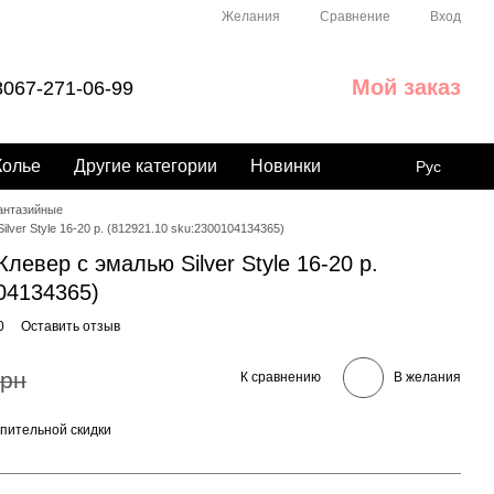
Сравнение
Желания
Вход
Мой заказ
067-271-06-99
Колье
Другие категории
Новинки
Рус
антазийные
lver Style 16-20 р. (812921.10 sku:2300104134365)
левер с эмалью Silver Style 16-20 р.
04134365)
0
Оставить отзыв
грн
К сравнению
В желания
пительной скидки