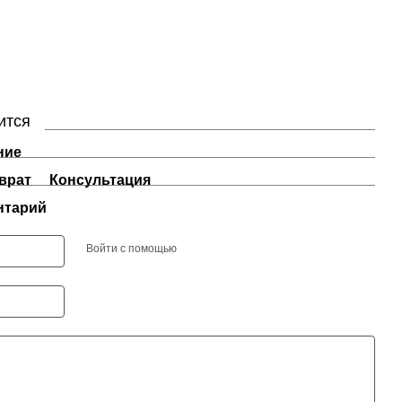
ится
ние
врат
Консультация
нтарий
Войти с помощью