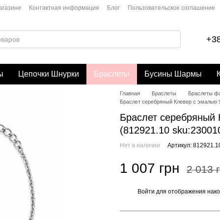
агазине
Контактная информация
Блог
Пользовательское соглашение
+38
ы
Цепочки Шнурки
Браслеты
Бусины Шармы
Главная
Браслеты
Браслеты ф
Браслет серебряный Клевер с эмалью Si
Браслет серебряный К
(812921.10 sku:23001
Нет в наличии
Артикул: 812921.1
1 007 грн
2 013 
Войти
для отображения нако
%