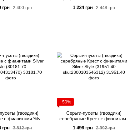
r Style (33390.00
(302524.00 sku:2300103218219)
0 грн
1 224 грн
2 400 грн
2 448 грн
2300104317928)
−50%
пусеты (гвоздики)
Серьги-пусеты (гвоздики)
е с фианитами Silver
серебряные Крест с фианитами
yle (30181.70
Silver Style (31951.40
4 грн
1 496 грн
3 812 грн
2 992 грн
2300104313470)
sku:2300103546312)