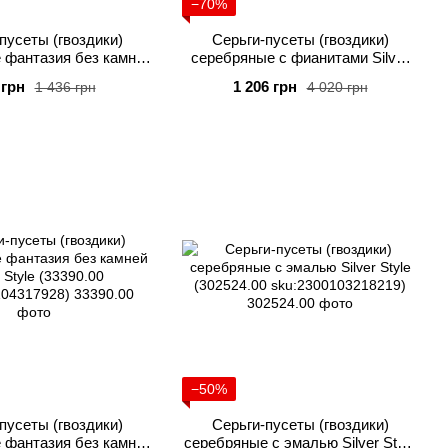
−70%
пусеты (гвоздики)
Серьги-пусеты (гвоздики)
 фантазия без камней
серебряные с фианитами Silver
r Style (31140.00
Style (30186.70
 грн
1 206 грн
1 436 грн
4 020 грн
2300103202775)
sku:2300103203581)
−50%
пусеты (гвоздики)
Серьги-пусеты (гвоздики)
 фантазия без камней
серебряные с эмалью Silver Style