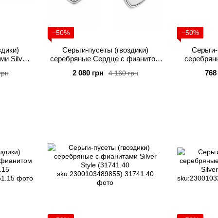
−50%
−50%
здики)
Серьги-пусеты (гвоздики)
Серьги-
и Silver
серебряные Сердце с фианитом
серебряны
4
Silver Style (321920.40
Sty
2 080 грн
768
грн
4 160 грн
78)
sku:2300104197414)
sku: