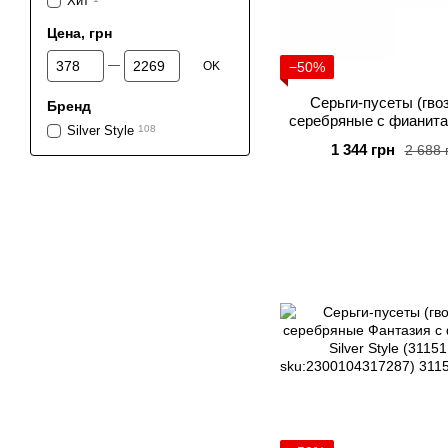
Хит
Цена, грн
От Цена, грн
До Цена, грн
OK
−50%
Серьги-пусеты (гво
Бренд
серебряные с фианитам
Silver Style
108
Style (33161.4
1 344 грн
2 688 
sku:23001041668