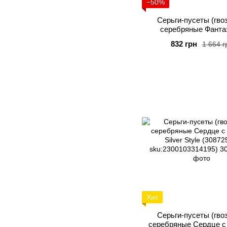
−50%
Серьги-пусеты (гво
серебряные Фанта
фианитом Silver Style 
832 грн
1 664 г
sku:23001043172
Хит
Серьги-пусеты (гво
серебряные Сердце с