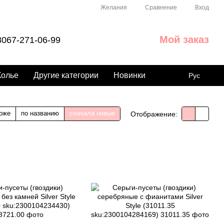
Сравнение
Желания
Вход
Мой заказ
067-271-06-99
Колье
Другие категории
Новинки
Рус
оже
по названию
сначала новые
Отображение: