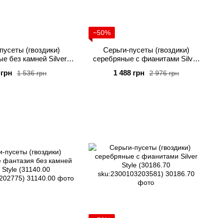
−50%
пусеты (гвоздики)
Серьги-пусеты (гвоздики)
е без камней Silver
серебряные с фианитами Silver
le (308721.00
Style (31011.35
 грн
1 488 грн
1 536 грн
2 976 грн
2300104234430)
sku:2300104284169)