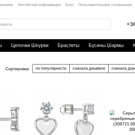
агазине
Контактная информация
Блог
Пользовательское соглашение
+38
ы
Цепочки Шнурки
Браслеты
Бусины Шармы
по популярности
сначала дешевле
сначала дор
Сортировка: