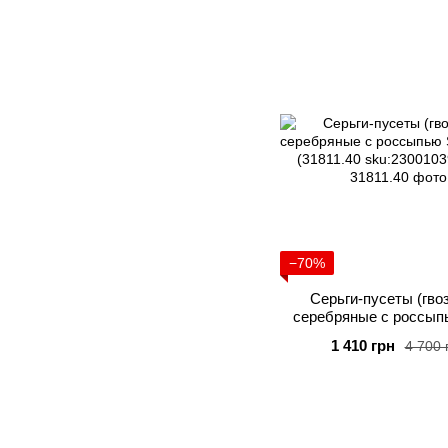
−70%
Серьги-пусеты (гво
серебряные с россыпь
Style (31811.4
1 410 грн
4 700 
sku:23001039082