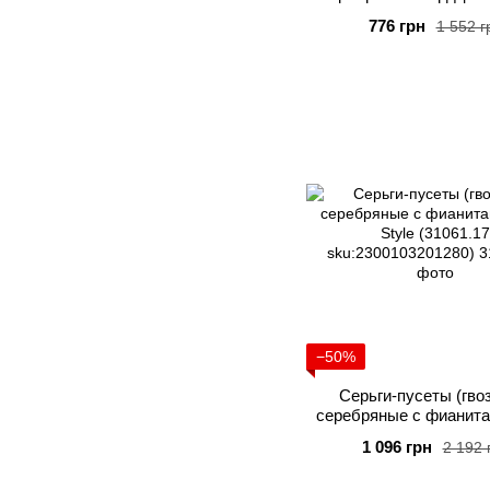
Silver Style (30872
776 грн
1 552 г
sku:23001033141
−50%
Серьги-пусеты (гво
серебряные с фианитам
Style (31061.1
1 096 грн
2 192 
sku:23001032012