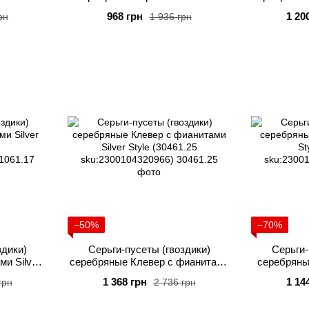
5.00
Style (30293.30
Silve
968 грн
1 20
рн
1 936 грн
95)
sku:2300104324094)
sku:
−50%
−70%
здики)
Серьги-пусеты (гвоздики)
Серьги-
и Silver
серебряные Клевер с фианитами
серебряны
7
Silver Style (30461.25
St
1 368 грн
1 14
грн
2 736 грн
80)
sku:2300104320966)
sku: