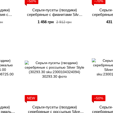
−50%
−70%
здики)
Серьги-пусеты (гвоздики)
Серьги-
зия с
серебряные с фианитами Silver
серебряные
(31151.15
Style (31741.40
Silve
1 456 грн
431
рн
2 912 грн
87)
sku:2300103489855)
sku:
NEW
−50%
здики)
Серьги-пусеты (гвоздики)
Серьги-
 эмалью
серебряные с россыпью Silver
серебряные