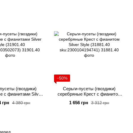
−50%
пусеты (гвоздики)
Серьги-пусеты (гвоздики)
е с фианитами Silver
серебряные Крест с фианитом
yle (31901.40
Silver Style (31881.40
4 грн
1 656 грн
4 380 грн
3 312 грн
2300103502073)
sku:2300104194741)
перед