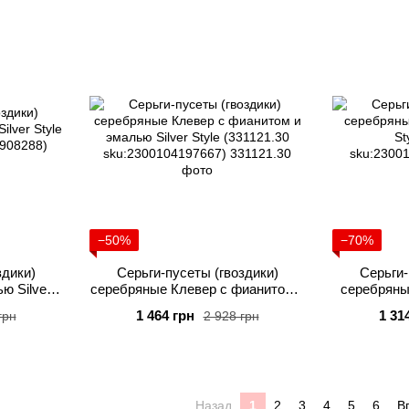
−50%
−70%
здики)
Серьги-пусеты (гвоздики)
Серьги-
ю Silver
серебряные Клевер с фианитом и
серебряны
0
эмалью Silver Style (331121.30
St
1 464 грн
1 31
грн
2 928 грн
88)
sku:2300104197667)
sku:
Назад
1
2
3
4
5
6
В