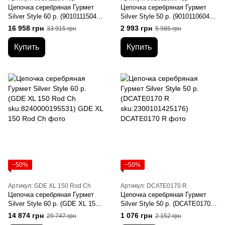
Цепочка серебряная Гурмет
Цепочка серебряная Гурмет
Silver Style 60 р. (90101115043р
Silver Style 50 р. (90101106041р
sku:2693000034964)
sku:2693000020824)
16 958 грн
2 993 грн
33 915 грн
5 985 грн
Купить
Купить
−50%
−50%
Артикул: GDE XL 150 Rod Ch
Артикул: DCATE0170 R
Цепочка серебряная Гурмет
Цепочка серебряная Гурмет
Silver Style 60 р. (GDE XL 150
Silver Style 50 р. (DCATE0170 R
Rod Ch sku:8240000195531)
sku:2300101425176)
14 874 грн
1 076 грн
29 747 грн
2 152 грн