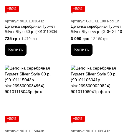
−50%
−50%
Артикул: 90101103041р
Артикул: GDE XL 100 Rod Ch
Цепочка серебряная Гурмет
Цепочка серебряная Гурмет
Silver Style 40 р. (90101103041р
Silver Style 55 р. (GDE XL 100
sku:2693000049698)
Rod Ch sku:8240000250346)
735 грн
6 090 грн
1 470 грн
12 180 грн
Купить
Купить
−50%
−50%
Артикул: 90101115043р
Артикул: 90101106041р