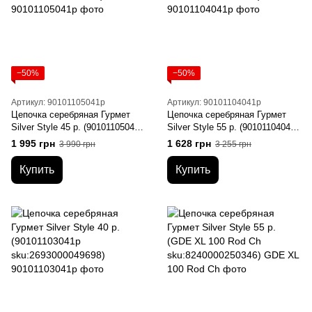
−50%
−50%
Артикул: 90101105041р
Артикул: 90101104041р
Цепочка серебряная Гурмет
Цепочка серебряная Гурмет
Silver Style 45 р. (90101105041р
Silver Style 55 р. (90101104041р
sku:2693000051119)
sku:2693000065689)
1 995 грн
1 628 грн
3 990 грн
3 255 грн
Купить
Купить