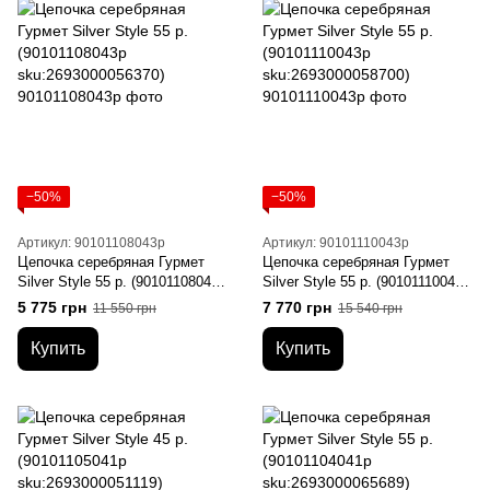
−50%
−50%
Артикул: 90101108043р
Артикул: 90101110043р
Цепочка серебряная Гурмет
Цепочка серебряная Гурмет
Silver Style 55 р. (90101108043р
Silver Style 55 р. (90101110043р
sku:2693000056370)
sku:2693000058700)
5 775 грн
7 770 грн
11 550 грн
15 540 грн
Купить
Купить