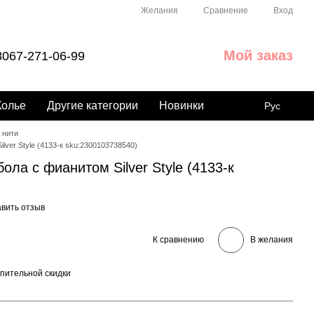
Сравнение
Желания
Вход
Мой заказ
067-271-06-99
Колье
Другие категории
Новинки
Рус
 нити
lver Style (4133-к sku:2300103738540)
ола с фианитом Silver Style (4133-к
вить отзыв
К сравнению
В желания
пительной скидки