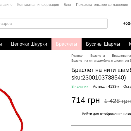
агазине
Контактная информация
Блог
Пользовательское соглашение
+38
ы
Цепочки Шнурки
Браслеты
Бусины Шармы
Главная
Браслеты
Браслеты на
Браслет на нити шамбола с фианитом Si
Браслет на нити шамб
sku:2300103738540)
В наличии
Артикул: 4133-к
Оста
714 грн
1 428 грн
Войти
для отображения нако
%