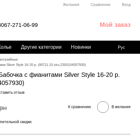
Сравнение
Желания
Вход
Мой заказ
067-271-06-99
Колье
Другие категории
Новинки
Рус
антазийные
и Silver Style 16-20 р. (80711.10 sku:2300104057930)
абочка с фианитами Silver Style 16-20 р.
4057930)
ставить отзыв
грн
К сравнению
В желания
пительной скидки