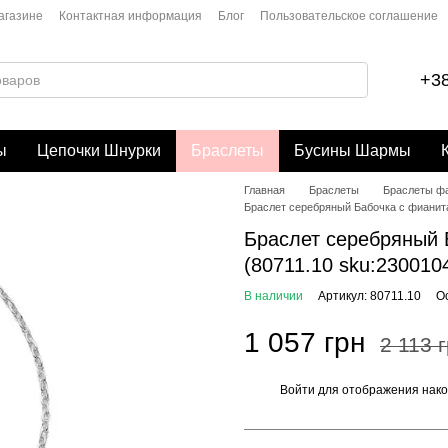
агазине
Контактная информация
Блог
Пользовательское соглашение
+38
ы
Цепочки Шнурки
Браслеты
Бусины Шармы
Главная
Браслеты
Браслеты ф
Браслет серебряный Бабочка с фианитам
Браслет серебряный Б
(80711.10 sku:230010
В наличии
Артикул: 80711.10
О
1 057 грн
2 113 
Войти
для отображения нако
%