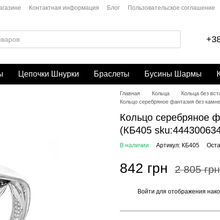
агазине
Контактная информация
Блог
Пользовательское соглашение
+38
ы
Цепочки Шнурки
Браслеты
Бусины Шармы
Главная
Кольца
Кольца без вст
Кольцо серебряное фантазия без камней 
Кольцо серебряное фан
(КБ405 sku:44430063
В наличии
Артикул: КБ405
Оста
842 грн
2 805 грн
Войти
для отображения нако
%