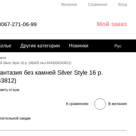
Сравнение
Желания
Вход
Мой заказ
067-271-06-99
Колье
Другие категории
Новинки
Рус
авок
Silver Style 16 р. (КБ405 sku:4443006343812)
тазия без камней Silver Style 16 р.
43812)
вить отзыв
К сравнению
В желания
пительной скидки