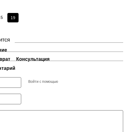
.5
19
ится
ние
врат
Консультация
нтарий
Войти с помощью