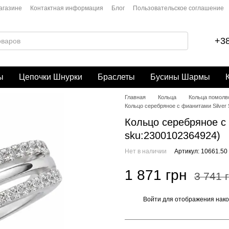
агазине
Контактная информация
Блог
Пользовательское соглашение
+38
ы
Цепочки Шнурки
Браслеты
Бусины Шармы
Главная
Кольца
Кольца помолв
Кольцо серебряное с фианитами Silver S
Кольцо серебряное с ф
sku:2300102364924)
Нет в наличии
Артикул: 10661.50
1 871 грн
3 741 
Войти
для отображения нако
%