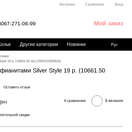
Сравнение
Желания
Вход
Мой заказ
067-271-06-99
Колье
Другие категории
Новинки
Рус
очные
tyle 19 р. (10661.50 sku:2300102364924)
ианитами Silver Style 19 р. (10661.50
Оставить отзыв
грн
К сравнению
В желания
пительной скидки