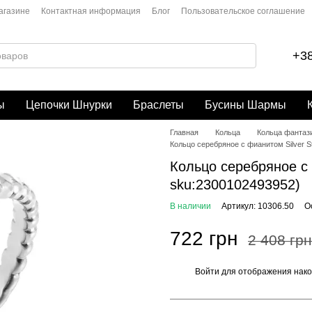
агазине
Контактная информация
Блог
Пользовательское соглашение
+38
ы
Цепочки Шнурки
Браслеты
Бусины Шармы
Главная
Кольца
Кольца фантаз
Кольцо серебряное с фианитом Silver St
Кольцо серебряное с ф
sku:2300102493952)
В наличии
Артикул: 10306.50
О
722 грн
2 408 грн
Войти
для отображения нако
%