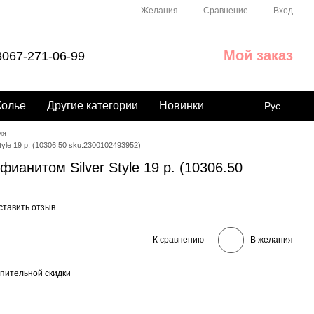
Сравнение
Желания
Вход
Мой заказ
067-271-06-99
Колье
Другие категории
Новинки
Рус
ия
yle 19 р. (10306.50 sku:2300102493952)
ианитом Silver Style 19 р. (10306.50
ставить отзыв
К сравнению
В желания
пительной скидки