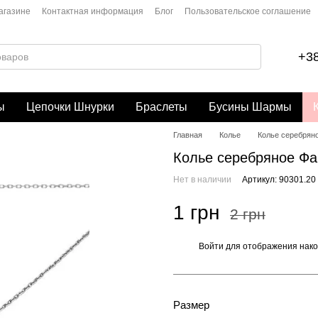
агазине
Контактная информация
Блог
Пользовательское соглашение
+38
ы
Цепочки Шнурки
Браслеты
Бусины Шармы
Главная
Колье
Колье серебряно
Колье серебряное Фа
Нет в наличии
Артикул: 90301.20
1 грн
2 грн
Войти
для отображения нако
%
Размер