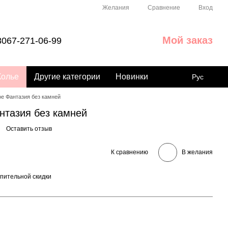
Сравнение
Желания
Вход
Мой заказ
067-271-06-99
Колье
Другие категории
Новинки
Рус
е Фантазия без камней
нтазия без камней
Оставить отзыв
К сравнению
В желания
пительной скидки