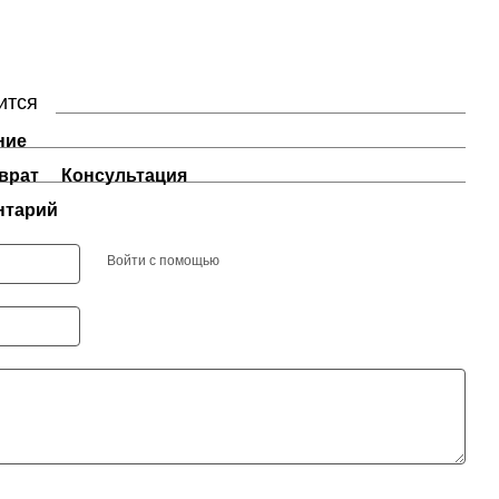
ится
ние
врат
Консультация
нтарий
Войти с помощью