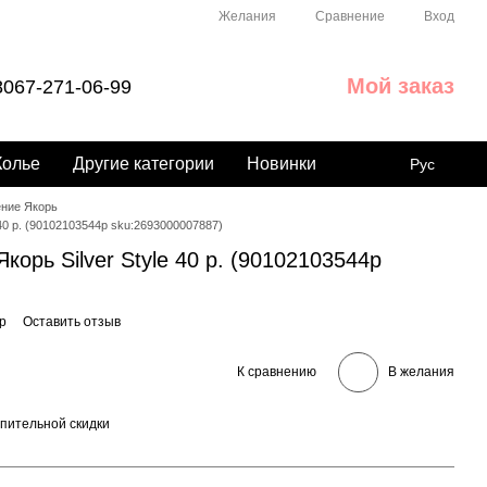
Сравнение
Желания
Вход
Мой заказ
067-271-06-99
Колье
Другие категории
Новинки
Рус
ние Якорь
 40 р. (90102103544р sku:2693000007887)
корь Silver Style 40 р. (90102103544р
р
Оставить отзыв
К сравнению
В желания
пительной скидки