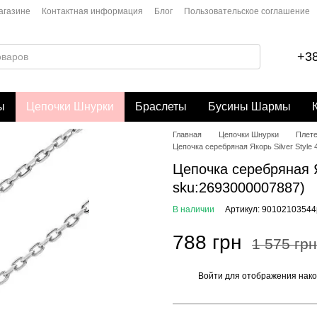
агазине
Контактная информация
Блог
Пользовательское соглашение
+38
ы
Цепочки Шнурки
Браслеты
Бусины Шармы
Главная
Цепочки Шнурки
Плете
Цепочка серебряная Якорь Silver Style
Цепочка серебряная Я
sku:2693000007887)
В наличии
Артикул: 90102103544
788 грн
1 575 грн
Войти
для отображения нако
%