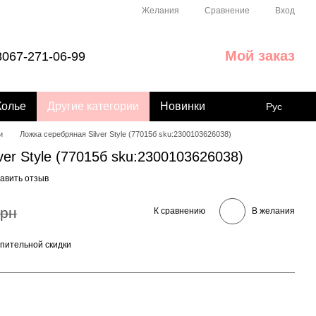
Сравнение
Желания
Вход
Мой заказ
067-271-06-99
Колье
Другие категории
Новинки
Рус
и
Ложка серебряная Silver Style (77015б sku:2300103626038)
ver Style (77015б sku:2300103626038)
авить отзыв
грн
К сравнению
В желания
пительной скидки