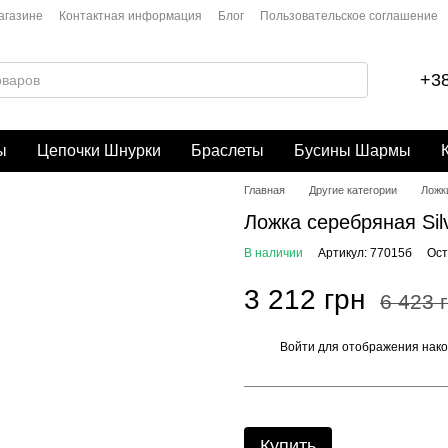
агазине
Контактная информация
Блог
Пользовательское соглашение
+38
ы
Цепочки Шнурки
Браслеты
Бусины Шармы
Главная
Другие категории
Ложк
Ложка серебряная Sil
В наличии
Артикул: 77015б
Ост
3 212 грн
6 423 
Войти
для отображения нако
%
Купить