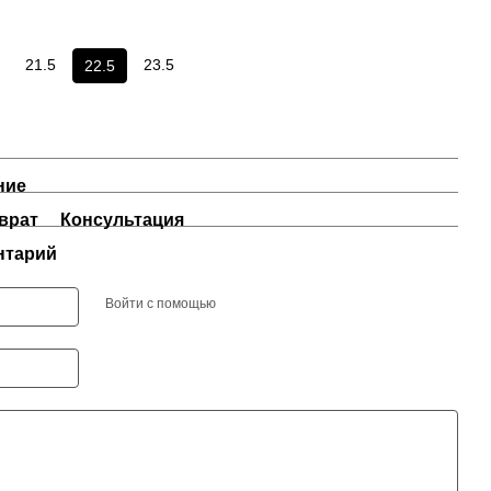
21.5
23.5
22.5
ние
врат
Консультация
нтарий
Войти с помощью