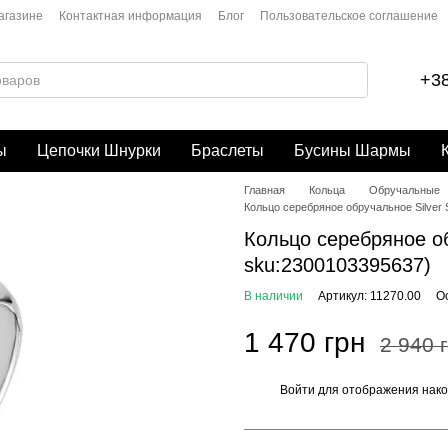
агазине
Контактная информация
Блог
Пользовательское соглашение
+38
ы
Цепочки Шнурки
Браслеты
Бусины Шармы
Главная
Кольца
Обручальные
Кольцо серебряное обручальное Silver S
Кольцо серебряное обр
sku:2300103395637)
В наличии
Артикул: 11270.00
О
1 470 грн
2 940 
Войти
для отображения нако
%