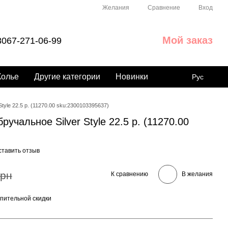
Сравнение
Желания
Вход
Мой заказ
067-271-06-99
Колье
Другие категории
Новинки
Рус
tyle 22.5 р. (11270.00 sku:2300103395637)
учальное Silver Style 22.5 р. (11270.00
ставить отзыв
грн
К сравнению
В желания
пительной скидки