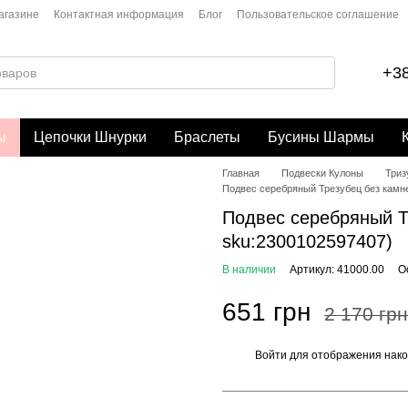
агазине
Контактная информация
Блог
Пользовательское соглашение
+38
ы
Цепочки Шнурки
Браслеты
Бусины Шармы
Главная
Подвески Кулоны
Триз
Подвес серебряный Трезубец без камней
Подвес серебряный Тр
sku:2300102597407)
В наличии
Артикул: 41000.00
О
651 грн
2 170 грн
Войти
для отображения нако
%