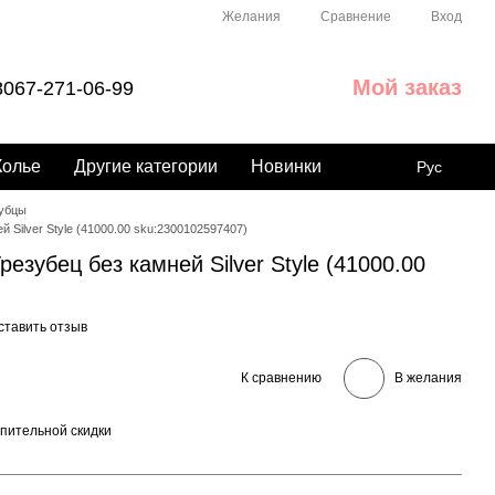
Сравнение
Желания
Вход
Мой заказ
067-271-06-99
Колье
Другие категории
Новинки
Рус
убцы
 Silver Style (41000.00 sku:2300102597407)
езубец без камней Silver Style (41000.00
ставить отзыв
К сравнению
В желания
пительной скидки