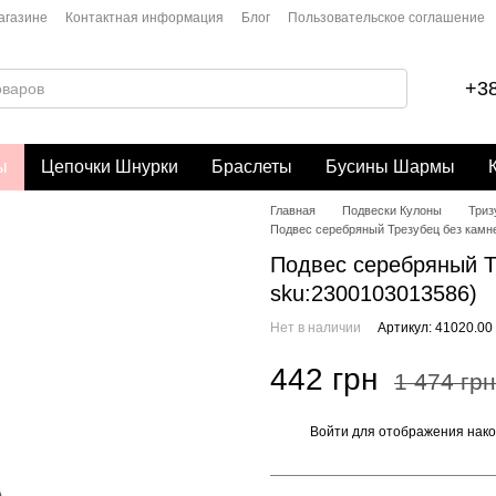
агазине
Контактная информация
Блог
Пользовательское соглашение
+38
ы
Цепочки Шнурки
Браслеты
Бусины Шармы
Главная
Подвески Кулоны
Триз
Подвес серебряный Трезубец без камней
Подвес серебряный Тр
sku:2300103013586)
Нет в наличии
Артикул: 41020.00
442 грн
1 474 грн
Войти
для отображения нако
%