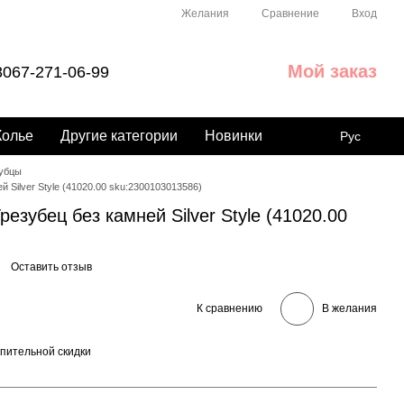
Сравнение
Желания
Вход
Мой заказ
067-271-06-99
Колье
Другие категории
Новинки
Рус
убцы
 Silver Style (41020.00 sku:2300103013586)
езубец без камней Silver Style (41020.00
Оставить отзыв
К сравнению
В желания
пительной скидки