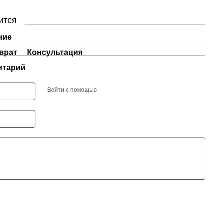
ится
ние
врат
Консультация
нтарий
Войти с помощью