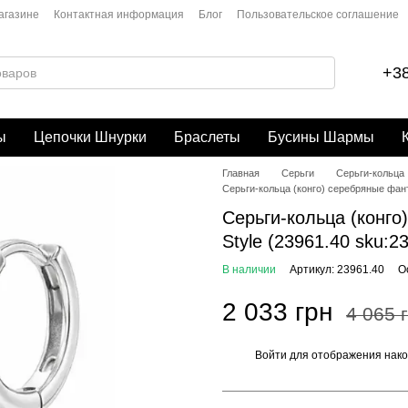
агазине
Контактная информация
Блог
Пользовательское соглашение
+38
ы
Цепочки Шнурки
Браслеты
Бусины Шармы
Главная
Серьги
Серьги-кольца
Серьги-кольца (конго) серебряные фант
Серьги-кольца (конго
Style (23961.40 sku:
В наличии
Артикул: 23961.40
О
2 033 грн
4 065 
Войти
для отображения нако
%