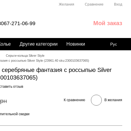
Сравнение
Желания
Вход
Мой заказ
067-271-06-99
Колье
Другие категории
Новинки
Рус
Серьги-кольца Silver Style
азия с россыпью Silver Style (23961.40 sku:2300103637065)
) серебряные фантазия с россыпью Silver
2300103637065)
ставить отзыв
грн
К сравнению
В желания
пительной скидки