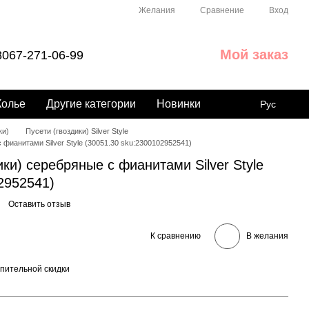
Сравнение
Желания
Вход
Мой заказ
067-271-06-99
Колье
Другие категории
Новинки
Рус
ки)
Пусети (гвоздики) Silver Style
 фианитами Silver Style (30051.30 sku:2300102952541)
ики) серебряные с фианитами Silver Style
2952541)
Оставить отзыв
К сравнению
В желания
пительной скидки