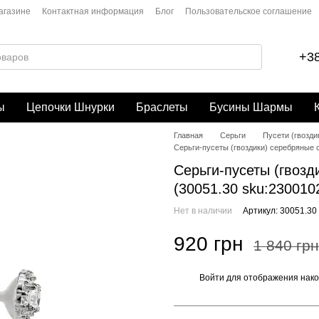
агазине
Контактная информация
Блог
Пользовательское соглашение
+38
ы
Цепочки Шнурки
Браслеты
Бусины Шармы
Главная
Серьги
Пусети (гвозди
Серьги-пусеты (гвоздики) серебряные с
Серьги-пусеты (гвозд
(30051.30 sku:230010
Нет в наличии
Артикул: 30051.30
920 грн
1 840 грн
Войти
для отображения нако
%