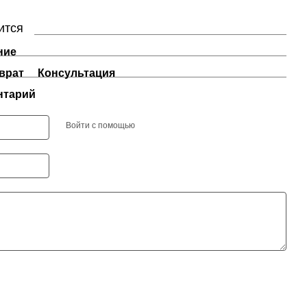
ится
ние
врат
Консультация
нтарий
Войти с помощью