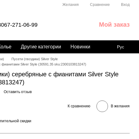
Сравнение
Желания
Вход
Мой заказ
067-271-06-99
Колье
Другие категории
Новинки
Рус
ки)
Пусети (гвоздики) Silver Style
 фианитами Silver Style (30591.35 sku:2300103813247)
ики) серебряные с фианитами Silver Style
3813247)
Оставить отзыв
К сравнению
В желания
пительной скидки