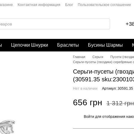
агазине
Контактная информация
Блог
Пользовательское соглашение
+38
ы
Цепочки Шнурки
Браслеты
Бусины Шармы
Главная
Серьги
Пусети (гвозди
Серьги-пусеты (гвоздики) серебряные с
Серьги-пусеты (гвозд
(30591.35 sku:230010
Нет в наличии
Артикул: 30591.35
656 грн
1 312 грн
Войти
для отображения нако
%