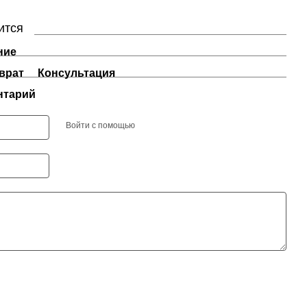
ится
ние
врат
Консультация
нтарий
Войти с помощью