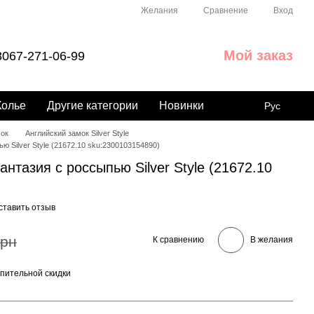
Сравнение
Желания
Вход
Мой заказ
067-271-06-99
Колье
Другие категории
Новинки
Рус
мок
Английский замок Silver Style
 Silver Style (21672.10 sku:2300103154890)
нтазия с россыпью Silver Style (21672.10
ставить отзыв
грн
К сравнению
В желания
пительной скидки