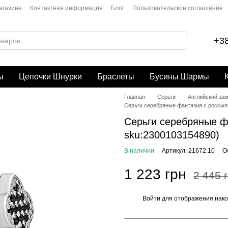
агазине
Контактная информация
Блог
Пользовательское соглашение
+38
ы
Цепочки Шнурки
Браслеты
Бусины Шармы
Главная
Серьги
Английский за
Серьги серебряные фантазия с россыпью
Серьги серебряные фа
sku:2300103154890)
В наличии
Артикул: 21672.10
О
1 223 грн
2 445 
Войти
для отображения нако
%