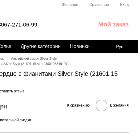
Сравнение
Желания
Вход
Мой заказ
067-271-06-99
Колье
Другие категории
Новинки
Рус
мок
Английский замок Silver Style
Silver Style (21601.15 sku:2300103349197)
рдце с фианитами Silver Style (21601.15
ставить отзыв
грн
К сравнению
В желания
пительной скидки