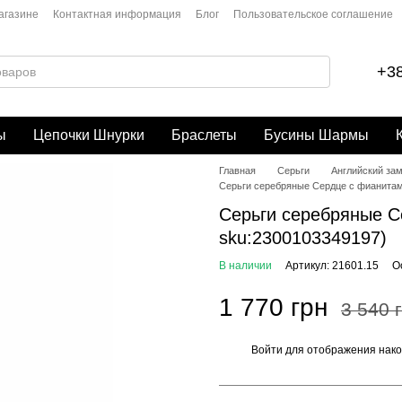
агазине
Контактная информация
Блог
Пользовательское соглашение
+38
ы
Цепочки Шнурки
Браслеты
Бусины Шармы
Главная
Серьги
Английский за
Серьги серебряные Сердце с фианитами 
Серьги серебряные Се
sku:2300103349197)
В наличии
Артикул: 21601.15
О
1 770 грн
3 540 
Войти
для отображения нако
%