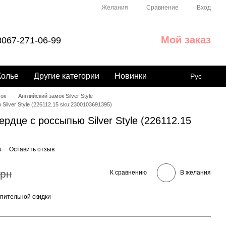
Сравнение
Желания
Вход
Мой заказ
067-271-06-99
Колье
Другие категории
Новинки
Рус
мок
Английский замок Silver Style
ilver Style (226112.15 sku:2300103691395)
рдце с россыпью Silver Style (226112.15
5
Оставить отзыв
грн
К сравнению
В желания
пительной скидки