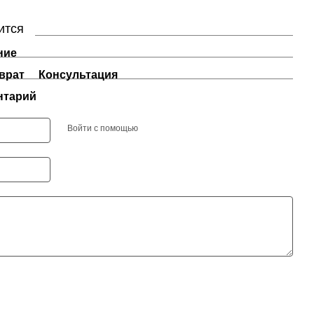
ится
ние
врат
Консультация
нтарий
Войти с помощью