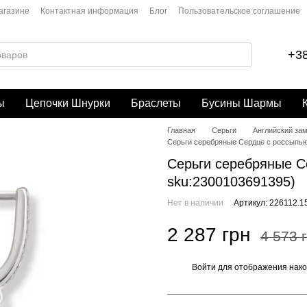
агазине
Контактная информация
Блог
Пользовательское соглашение
+38
ы
Цепочки Шнурки
Браслеты
Бусины Шармы
Главная
Серьги
Английский за
Серьги серебряные Сердце с россыпью S
Серьги серебряные Се
sku:2300103691395)
Нет в наличии
Артикул: 226112.1
2 287 грн
4 573 
Войти
для отображения нако
%