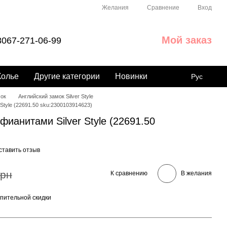
Сравнение
Желания
Вход
Мой заказ
067-271-06-99
Колье
Другие категории
Новинки
Рус
мок
Английский замок Silver Style
Style (22691.50 sku:2300103914623)
фианитами Silver Style (22691.50
ставить отзыв
грн
К сравнению
В желания
пительной скидки