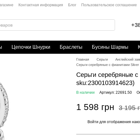
агазине
Контактная информация
Блог
Пользовательское соглашение
+38
ы
Цепочки Шнурки
Браслеты
Бусины Шармы
Главная
Серьги
Английский за
Серьги серебряные с фианитами Silver 
Серьги серебряные с 
sku:2300103914623)
В наличии
Артикул: 22691.50
О
1 598 грн
3 195 
Войти
для отображения нако
%