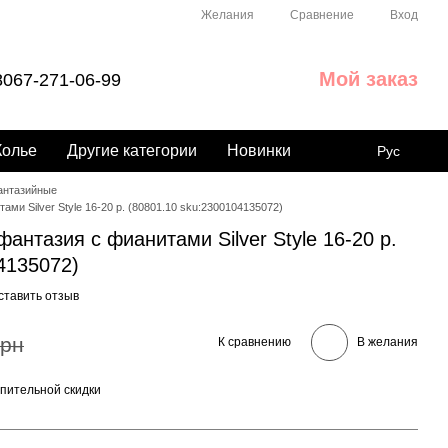
Сравнение
Желания
Вход
Мой заказ
067-271-06-99
Колье
Другие категории
Новинки
Рус
антазийные
ми Silver Style 16-20 р. (80801.10 sku:2300104135072)
антазия с фианитами Silver Style 16-20 р.
4135072)
ставить отзыв
грн
К сравнению
В желания
пительной скидки