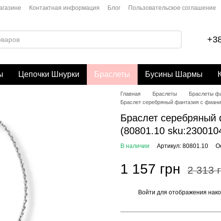
агазине
Контактная информация
Блог
Пользовательское соглашение
+38
ы
Цепочки Шнурки
Браслеты
Бусины Шармы
Главная
Браслеты
Браслеты ф
Браслет серебряный фантазия с фианита
Браслет серебряный ф
(80801.10 sku:230010
В наличии
Артикул: 80801.10
О
1 157 грн
2 313 
Войти
для отображения нако
%