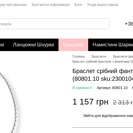
гуки про магазин
Контактна інформація
Блог
Угода користувача
+38
ни
Ланцюжки Шнурки
Браслети
Намистини Шарм
Головна
Браслети
Браслети фан
Браслет срібний фантазія з фіанітами Si
Браслет срібний фантаз
(80801.10 sku:230010
В наявності
Артикул: 80801.10
1 157 грн
2 313 
Увійти
для відображення нак
%