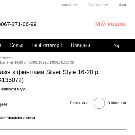
Порівняння
Бажання
Вхід
Мій кошик
067-271-06-99
и
Кольє
Інші категорії
Новинки
Укр
тазійні
lver Style 16-20 р. (80801.10 sku:2300104135072)
ія з фіанітами Silver Style 16-20 р.
4135072)
Написати відгук
грн
Порівняти
В бажання
опичувальної знижки