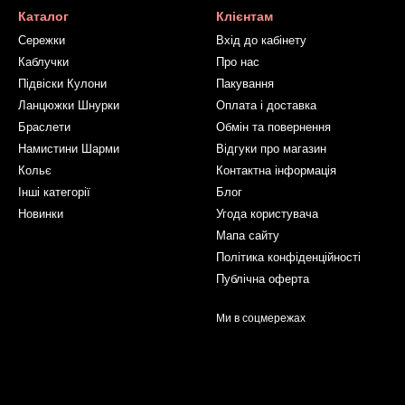
Каталог
Клієнтам
Сережки
Вхід до кабінету
Каблучки
Про нас
Підвіски Кулони
Пакування
Ланцюжки Шнурки
Оплата і доставка
Браслети
Обмін та повернення
Намистини Шарми
Відгуки про магазин
Кольє
Контактна інформація
Інші категорії
Блог
Новинки
Угода користувача
Мапа сайту
Політика конфіденційності
Публічна оферта
Ми в соцмережах