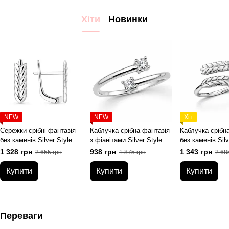
Хіти
Новинки
NEW
NEW
Хіт
Сережки срібні фантазія
Каблучка срібна фантазія
Каблучка срібн
без каменів Silver Style
з фіанітами Silver Style 17
без каменів Silv
(23890.00
р. (11671.30
17.5 р. (11600.0
1 328 грн
938 грн
1 343 грн
2 655 грн
1 875 грн
2 68
sku:2300103756254)
sku:2300103899234)
sku:2300103840
Купити
Купити
Купити
Переваги