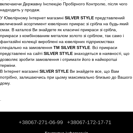
включаючи Державну Інспекцію Пробірного Контролю, після чого
надходить у продаж.
У Ювелірному Інтернет магазині
SILVER STYLE
представлений
величезний асортимент ювелірних прикрас зі срібла на будь-який
смак. В каталозі Ви знайдете як класичні прикраси зі срібла,
прикраси з комбінованим металом золото зі сріблом, так само і
фантазійні колекції вироблені на ювелірних підприємствах
спеціально на замовлення
ТМ SILVER STYLE
. Всі прикраси
представлені на сайті
SILVER STYLE
знаходяться в наявності, що
дозволяє зробити замовлення і отримати його в найкоротші
терміни.
В Інтернет магазині
SILVER STYLE
Ви знайдете все, що Вам
потрібно, залишаючись при цьому максимально близько до Вашого
дому.
.
+38067-271-06-99
+38067-172-17-71