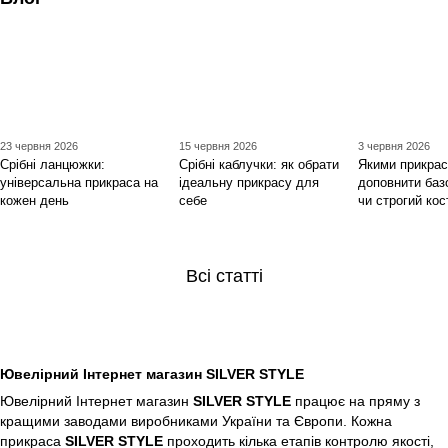
23 червня 2026
15 червня 2026
3 червня 2026
Срібні ланцюжки:
Срібні каблучки: як обрати
Якими прикра
універсальна прикраса на
ідеальну прикрасу для
доповнити баз
кожен день
себе
чи строгий ко
Всі статті
Ювелірний Інтернет магазин SILVER STYLE
Ювелірний Інтернет магазин
SILVER STYLE
працює на пряму з
кращими заводами виробниками України та Європи. Кожна
прикраса
SILVER STYLE
проходить кілька етапів контролю якості,