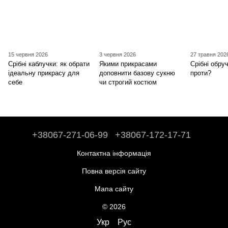
15 червня 2026
3 червня 2026
27 травня 202
Срібні каблучки: як обрати
Якими прикрасами
Срібні обруч
ідеальну прикрасу для
доповнити базову сукню
проти?
себе
чи строгий костюм
+38067-271-06-99
+38067-172-17-71
Контактна інформація
Повна версія сайту
Мапа сайту
© 2026
Укр
Рус