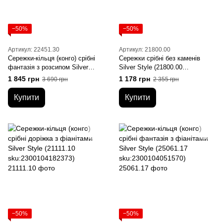
−50%
−50%
Артикул: 22451.30
Артикул: 21800.00
Сережки-кільця (конго) срібні
Сережки срібні без каменів
фантазія з розсипом Silver
Silver Style (21800.00
Style (22451.30
sku:2300104192938)
1 845 грн
1 178 грн
3 690 грн
2 355 грн
sku:2300103767724)
Купити
Купити
−50%
−50%