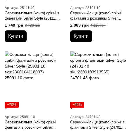
Артикул: 25111.40
Артикул: 25101.10
Сережки-кільця (конго) срібні з
Сережки-кільця (конго) срібні
фіанітами Silver Style (25111.40
фантазія з розсипом Silver
sku:2300103946631)
Style (25101.10
1 740 грн
2 063 грн
3 480 грн
4 125 грн
sku:2300103947027)
Купити
Купити
−70%
−50%
Артикул: 25091.10
Артикул: 24701.48
Сережки-кільця (конго) срібні
Сережки-кільця (конго) срібні з
фантазія з розсипом Silver
фіанітами Silver Style (24701.48