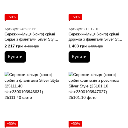
−50%
−50%
Артикул: 246936.66
Артикул: 211112.10
Сережки-кільця (конго) срібні
Сережки-кільця (конго) срібні
Серце з фіанітами Silver Style
доріжка з фіанітами Silver Style
(246936.66 sku:2300104350406)
(211112.10 sku:2300104349615)
2 217 грн
1 403 грн
4 433 грн
2 806 грн
Купити
Купити
−50%
−50%