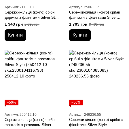
Артикул: 21111.10
Артикул: 25061.17
Сережки-кільця (конго) срібні
Сережки-кільця (конго) срібні
доріжка з фіанітами Silver Style
фантазія з фіанітами Silver
(21111.10 sku:2300104182373)
Style (25061.17
1 343 грн
1 703 грн
2 685 грн
3 405 грн
sku:2300104051570)
Купити
Купити
−50%
−50%
Артикул: 250412.10
Артикул: 249236.55
Сережки-кільця (конго) срібні
Сережки-кільця (конго) срібні з
фантазія з розсипом Silver
фіанітами Silver Style