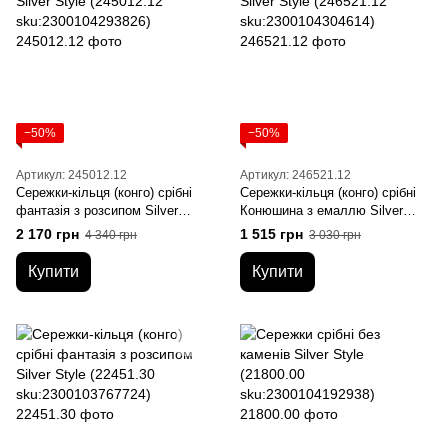
−50%
−50%
Артикул: 245012.12
Артикул: 246521.12
Сережки-кільця (конго) срібні
Сережки-кільця (конго) срібні
фантазія з розсипом Silver
Конюшина з емаллю Silver
Style (245012.12
Style (246521.12
2 170 грн
1 515 грн
4 340 грн
3 030 грн
sku:2300104293826)
sku:2300104304614)
Купити
Купити