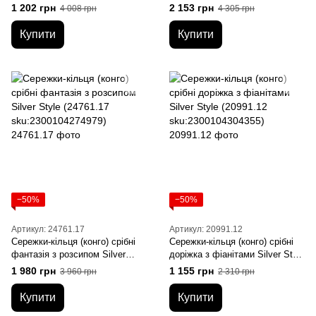
Style (25091.10
sku:2300103913565)
1 202 грн
2 153 грн
4 008 грн
4 305 грн
sku:2300104118037)
Купити
Купити
−50%
−50%
Артикул: 24761.17
Артикул: 20991.12
Сережки-кільця (конго) срібні
Сережки-кільця (конго) срібні
фантазія з розсипом Silver
доріжка з фіанітами Silver Style
Style (24761.17
(20991.12 sku:2300104304355)
1 980 грн
1 155 грн
3 960 грн
2 310 грн
sku:2300104274979)
Купити
Купити