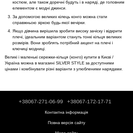
костюм, але також доречні будуть і в наряді, де головним
елементом є модні джинси.
За допомогою великих кілець конго можна стати
справжньою зіркою будь-якої вечірки.
Якщо дівчина вирішила зробити високу зачіску і відкрити
плечі, ідеальним варіантом стануть тонкі кільця великих
розмірів. Вони зроблять потрібний акцент на плечі і
ключиці модниці.
Великі і маленькі сережки-кільця (конго) купити в Києві /
Україна можна в магазині SILVER STYLE за доступними
цінами і комбінувати різні варіанти з улюбленими нарядами.
+38067-271-06-99
+38067-172-17-71
Контактна інформація
Повна версія сайту