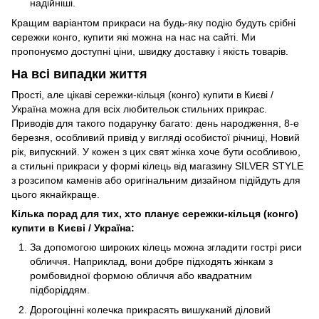
надійніші.
Кращим варіантом прикраси на будь-яку подію будуть срібні
сережки конго, купити які можна на нас на сайті. Ми
пропонуємо доступні ціни, швидку доставку і якість товарів.
На всі випадки життя
Прості, але цікаві сережки-кільця (конго) купити в Києві /
Україна можна для всіх любительок стильних прикрас.
Приводів для такого подарунку багато: день народження, 8-е
березня, особливий привід у вигляді особистої річниці, Новий
рік, випускний. У кожен з цих свят жінка хоче бути особливою,
а стильні прикраси у формі кілець від магазину SILVER STYLE
з розсипом каменів або оригінальним дизайном підійдуть для
цього якнайкраще.
Кілька порад для тих, хто планує сережки-кільця (конго)
купити в Києві / Україна:
За допомогою широких кілець можна згладити гострі риси
обличчя. Наприклад, вони добре підходять жінкам з
ромбовидної формою обличчя або квадратним
підборіддям.
Дорогоцінні колечка прикрасять вишуканий діловий