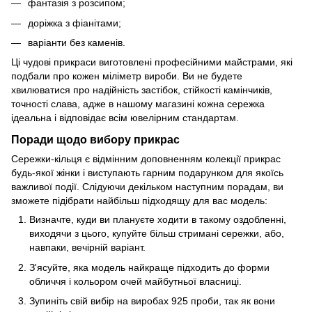
фантазія з розсипом;
доріжка з фіанітами;
варіанти без каменів.
Ці чудові прикраси виготовлені професійними майстрами, які
подбали про кожен міліметр вироби. Ви не будете
хвилюватися про надійність застібок, стійкості камінчиків,
точності слава, адже в нашому магазині кожна сережка
ідеальна і відповідає всім ювелірним стандартам.
Поради щодо вибору прикрас
Сережки-кільця є відмінним доповненням колекції прикрас
будь-якої жінки і виступають гарним подарунком для якоїсь
важливої події. Слідуючи декільком наступним порадам, ви
зможете підібрати найбільш підходящу для вас модель:
Визначте, куди ви плануєте ходити в такому оздобленні,
виходячи з цього, купуйте більш стримані сережки, або,
навпаки, вечірній варіант.
З'ясуйте, яка модель найкраще підходить до форми
обличчя і кольором очей майбутньої власниці.
Зупиніть свій вибір на виробах 925 проби, так як вони