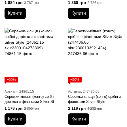
Style (250412.10
(249236.55 sku:2300104083083)
1 884 грн
1 868 грн
3 767 грн
3 736 грн
sku:2300104116798)
Купити
Купити
−50%
−50%
Артикул: 24861.15
Артикул: 247436.66
Сережки-кільця (конго) срібні
Сережки-кільця (конго) срібні з
доріжка з фіанітами Silver Style
фіанітами Silver Style
(24861.15 sku:2300104273309)
(247436.66 sku:2300103921454)
1 178 грн
2 116 грн
2 355 грн
4 232 грн
Купити
Купити