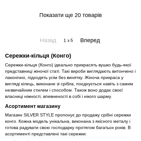
Показати ще 20 товарів
Назад
Вперед
1
з 5
Сережки-кільця (Конго)
Сережки-кільця (Конго) ідеально прикрасять вушко будь-якої
представниці жіночої статі. Такі вироби виглядають витончено і
лаконічно, підходять усім без винятку. Жіноча прикраса у
вигляді кілець, виконане зі срібла, поєднується навіть з самим
незвичайним стилем і способом. Також воно додає своєї
власниці ніжності, впевненості в собі і нікого шарму.
Асортимент магазину
Магазин SILVER STYLE пропонує до продажу срібні сережки
конго. Кожна модель унікальна, виконана з якісного металу і
готова радувати свою господарку протягом багатьох років. В
асортименті представлені такі сережки: