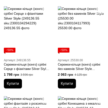
−50%
−50%
Артикул: 249136.55
Артикул: 25530.00
Сережки-кільця (конго) срібні
Сережки-кільця (конго) срібні
Серце з фіанітами Silver Style
без каменів Silver Style
(249136.55 sku:2300104294229)
(25530.00 sku:2300104117993)
1 798 грн
2 063 грн
3 596 грн
4 125 грн
Купити
Купити