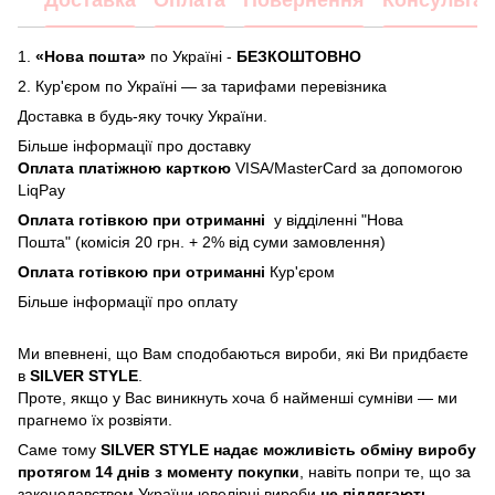
Доставка
Оплата
Повернення
Консультац
1.
«Нова пошта»
по Україні -
БЕЗКОШТОВНО
2.
Кур'єром по Україні — за тарифами перевізника
Доставка в будь-яку точку України.
Більше інформації про доставку
Оплата платіжною карткою
VISA/MasterCard за допомогою
LiqPay
Оплата готівкою при отриманні
у відділенні "Нова
Пошта" (комісія 20 грн. + 2% від суми замовлення)
Оплата готівкою при отриманні
Кур'єром
Більше інформації про
оплату
Ми впевнені, що Вам сподобаються вироби, які Ви придбаєте
в
SILVER STYLE
.
Проте, якщо у Вас виникнуть хоча б найменші сумніви — ми
прагнемо їх розвіяти.
Саме тому
SILVER STYLE надає можливість обміну виробу
протягом 14 днів з моменту покупки
, навіть попри те, що за
законодавством України ювелірні вироби
не підлягають