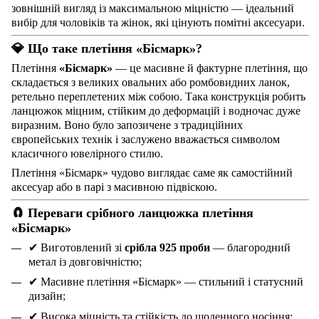
зовнішній вигляд із максимальною міцністю — ідеальний
вибір для чоловіків та жінок, які цінують помітні аксесуари.
💎
Що таке плетіння «Бісмарк»?
Плетіння
«Бісмарк»
— це масивне й фактурне плетіння, що
складається з великих овальних або ромбовидних ланок,
ретельно переплетених між собою. Така конструкція робить
ланцюжок міцним, стійким до деформацій і водночас дуже
виразним. Воно було запозичене з традиційних
європейських технік і заслужено вважається символом
класичного ювелірного стилю.
Плетіння «Бісмарк» чудово виглядає саме як самостійний
аксесуар або в парі з масивною підвіскою.
🧲 Переваги срібного ланцюжка плетіння
«Бісмарк»
✔
Виготовлений зі
срібла 925 проби
— благородний
метал із довговічністю;
✔
Масивне плетіння «Бісмарк» — стильний і статусний
дизайн;
✔
Висока міцність та стійкість до щоденного носіння;