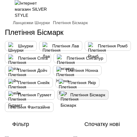
Ланцюжки Шнурки
Плетіння Бісмарк
Плетіння Бісмарк
Шнурки
Плетіння Лав
Плетіння Ромб
Плетіння Спіга
Плетіння Сінгапур
Плетіння Дойч
Плетіння Нонна
Плетіння Снейк
Плетіння Якір
Плетіння Гурмет
Плетіння Бісмарк
Плетіння Фантазійне
Фільтр
Спочатку нові