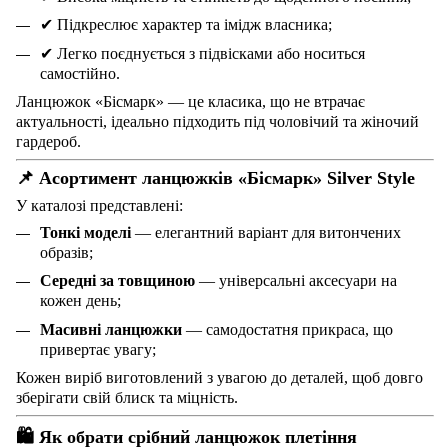
✔
Підкреслює характер та імідж власника;
✔
Легко поєднується з підвісками або носиться
самостійно.
Ланцюжок «Бісмарк» — це класика, що не втрачає
актуальності, ідеально підходить під чоловічий та жіночий
гардероб.
📌
Асортимент ланцюжків «Бісмарк» Silver Style
У каталозі представлені:
Тонкі моделі
— елегантний варіант для витончених
образів;
Середні за товщиною
— універсальні аксесуари на
кожен день;
Масивні ланцюжки
— самодостатня прикраса, що
привертає увагу;
Кожен виріб виготовлений з увагою до деталей, щоб довго
зберігати свій блиск та міцність.
🛍
️ Як обрати срібний ланцюжок плетіння