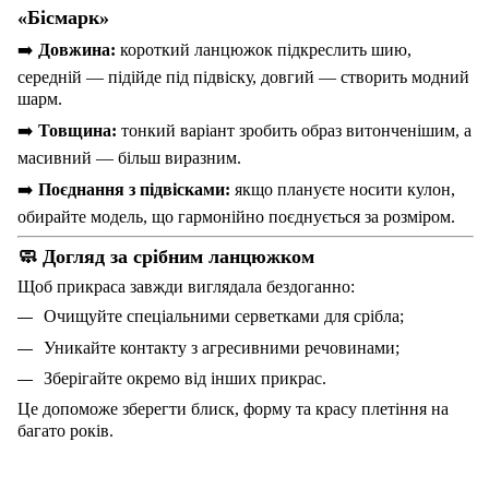
«Бісмарк»
➡️
Довжина:
короткий ланцюжок підкреслить шию,
середній — підійде під підвіску, довгий — створить модний
шарм.
➡️
Товщина:
тонкий варіант зробить образ витонченішим, а
масивний — більш виразним.
➡️
Поєднання з підвісками:
якщо плануєте носити кулон,
обирайте модель, що гармонійно поєднується за розміром.
🧼 Догляд за срібним ланцюжком
Щоб прикраса завжди виглядала бездоганно:
Очищуйте спеціальними серветками для срібла;
Уникайте контакту з агресивними речовинами;
Зберігайте окремо від інших прикрас.
Це допоможе зберегти блиск, форму та красу плетіння на
багато років.