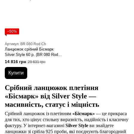
−50%
Артикул: BR 080 Rod Ch
Ланцюжок срібний Бісмарк
Silver Style 60 р. (BR 080 Rod
Ch sku:8240000248497)
14 816 грн
29 631 грн
Купити
Срібний ланцюжок плетіння
«Бісмарк» від Silver Style —
масивність, статус і міцність
Срібний ланцюжок із плетінням
«Бісмарк»
— це прикраса
для тих, хто цінує стильну виразність, надійність і класичну
фактуру. У інтернет‑магазині
Silver Style
ви знайдете
ланцюжки зі срібла 925 проби, які поєднують благородний