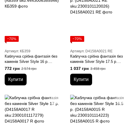
−70%
−70%
Артикул: КБ359
Артикул: D4158A0021 RE
Каблучка срібна фантазія без
Каблучка срібна фантазія без
каменів Silver Style 16 р.
каменів Silver Style 17.5 р.
(КБ359 sku:4443006385546)
(D4158A0021 RE
772 грн
1 037 грн
2 574 грн
3 458 грн
sku:2300101120026)
Купити
Купити