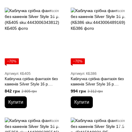
−70%
−70%
Артикул: КБ405
Артикул: КБ386
Каблучка срібна фантазія без
Каблучка срібна фантазія без
каменів Silver Style 16 р.
каменів Silver Style 16 р.
(КБ405 sku:4443006343812)
(КБ386 sku:4443006489169)
842 грн
994 грн
2 805 грн
3 312 грн
Купити
Купити