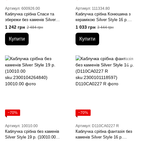
Артикул: 600926.00
Артикул: 111334.80
Каблучка срібна Спаси та
Каблучка срібна Конюшина з
збережи без каменів Silver
керамікою Silver Style 16 р.
Style 20 р. (600926.00
(111334.80 sku:2300103308309)
1 242 грн
1 033 грн
2 484 грн
3 444 грн
sku:2300102912965)
Купити
Купити
−70%
−70%
Артикул: 10010.00
Артикул: D110CA0227 R
Каблучка срібна без каменів
Каблучка срібна фантазія без
Silver Style 19 р. (10010.00
каменів Silver Style 16 р.