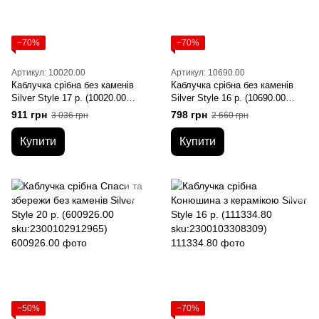
−70%
−70%
Артикул: 10020.00
Артикул: 10690.00
Каблучка срібна без каменів
Каблучка срібна без каменів
Silver Style 17 р. (10020.00
Silver Style 16 р. (10690.00
sku:2300103859955)
sku:2300104264383)
911 грн
798 грн
3 036 грн
2 660 грн
Купити
Купити
−50%
−70%