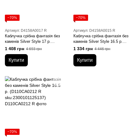
−70%
−70%
Артикул: D4158A0017 R
Артикул: D4158A0015 R
Каблучка срібна фантазія без
Каблучка срібна фантазія без
каменів Silver Style 17 р.
каменів Silver Style 16.5 р.
(D4158A0017 R
(D4158A0015 R
1 408 грн
1 334 грн
4 693 грн
4 446 грн
sku:2300101117279)
sku:2300101114223)
Купити
Купити
−70%