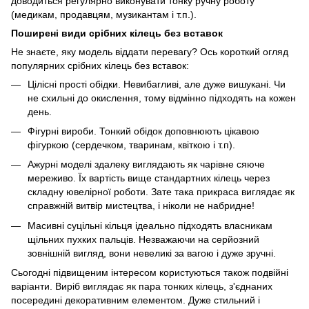
доводиться регулярно виконувати тонку ручну роботу
(медикам, продавцям, музикантам і т.п.).
Поширені види срібних кілець без вставок
Не знаєте, яку модель віддати перевагу? Ось короткий огляд
популярних срібних кілець без вставок:
Цілісні прості обідки. Невибагливі, але дуже вишукані. Чи
не схильні до окислення, тому відмінно підходять на кожен
день.
Фігурні вироби. Тонкий обідок доповнюють цікавою
фігуркою (сердечком, тваринам, квіткою і т.п).
Ажурні моделі здалеку виглядають як чарівне сяюче
мереживо. Їх вартість вище стандартних кілець через
складну ювелірної роботи. Зате така прикраса виглядає як
справжній витвір мистецтва, і ніколи не набридне!
Масивні суцільні кільця ідеально підходять власникам
щільних пухких пальців. Незважаючи на серйозний
зовнішній вигляд, вони невеликі за вагою і дуже зручні.
Сьогодні підвищеним інтересом користуються також подвійні
варіанти. Виріб виглядає як пара тонких кілець, з'єднаних
посередині декоративним елементом. Дуже стильний і