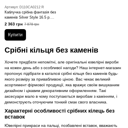
Артикул: D110CA0212 R
Каблучка срібна фантазія без
каменів Silver Style 16.5 р.
(D110CA0212 R
2 363 грн
7 878 грн
sku:2300101125137)
Купити
Срібні кільця без каменів
Хочете придбати непомітні, але оригінальні ювелірні вироби
на кожен день або з особливої ​​нагоди? Наш інтернет-магазин
пропонує підібрати в каталозі срібні кільця без каменів будь-
якого розміру за привабливою ціною. Вас чекає великий
асортимент фірмової продукції, яка вражує своїм вишуканим
дизайном і цікавим декоративним оформленням. Такі
аксесуари мало в чому поступаються виробам з камінням, і
демонструють оточуючим тонкий смак свого власника.
Характерні особливості срібних кілець без
вставок
Ювелірні прикраси на пальці, позбавлені вставок, вважають