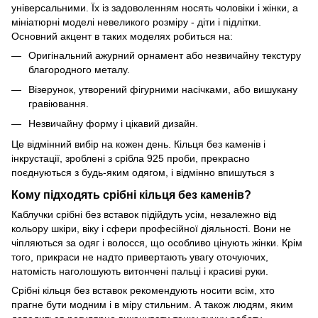
універсальними. Їх із задоволенням носять чоловіки і жінки, а
мініатюрні моделі невеликого розміру - діти і підлітки.
Основний акцент в таких моделях робиться на:
Оригінальний ажурний орнамент або незвичайну текстуру
благородного металу.
Візерунок, утворений фігурними насічками, або вишукану
гравіювання.
Незвичайну форму і цікавий дизайн.
Це відмінний вибір на кожен день. Кільця без каменів і
інкрустації, зроблені з срібла 925 проби, прекрасно
поєднуються з будь-яким одягом, і відмінно впишуться з
Кому підходять срібні кільця без каменів?
Каблучки срібні без вставок підійдуть усім, незалежно від
кольору шкіри, віку і сфери професійної діяльності. Вони не
чіпляються за одяг і волосся, що особливо цінують жінки. Крім
того, прикраси не надто привертають увагу оточуючих,
натомість наголошують витончені пальці і красиві руки.
Срібні кільця без вставок рекомендують носити всім, хто
прагне бути модним і в міру стильним. А також людям, яким