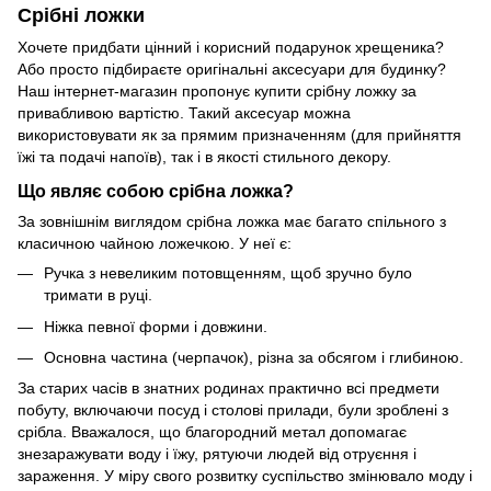
Срібні ложки
Хочете придбати цінний і корисний подарунок хрещеника?
Або просто підбираєте оригінальні аксесуари для будинку?
Наш інтернет-магазин пропонує купити срібну ложку за
привабливою вартістю. Такий аксесуар можна
використовувати як за прямим призначенням (для прийняття
їжі та подачі напоїв), так і в якості стильного декору.
Що являє собою срібна ложка?
За зовнішнім виглядом срібна ложка має багато спільного з
класичною чайною ложечкою. У неї є:
Ручка з невеликим потовщенням, щоб зручно було
тримати в руці.
Ніжка певної форми і довжини.
Основна частина (черпачок), різна за обсягом і глибиною.
За старих часів в знатних родинах практично всі предмети
побуту, включаючи посуд і столові прилади, були зроблені з
срібла. Вважалося, що благородний метал допомагає
знезаражувати воду і їжу, рятуючи людей від отруєння і
зараження. У міру свого розвитку суспільство змінювало моду і