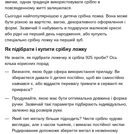
звички, однак традиція використовувати срібло в
повсякденному житті залишилася.
Сьогодні найпопулярнішою є дитяча срібна ложка. Вона може
бути різною за вартістю, вагою, декоративного оформлення і
формі. Зазвичай її набувають в подарунок малюкові хресні
або рідні на перший день народження, або купують
спеціально срібну ложку на перший зуб.
Як підібрати і купити срібну ложку
Не знаєте, як підібрати ложечку зі срібла 925 проби? Ось
кілька корисних порад:
Визначте, якою буде сфера використання приладу. Ви
збираєтеся давати її дитині постійно, щоб він самостійно
навчався є, або віддаєте перевагу тримати в серванті як
прикраса?
Продумайте, якою має бути оптимальна довжина і форма
ручки. Зазвичай такі параметри підбирають індивідуально,
залежно від розмірів руки.
Який тип металу більше підходить? Чисте срібло чудово
виглядає, але з часом тьмяніє, і вимагає постійної чистки.
Родирование допоможе зберегти метал в незмінному