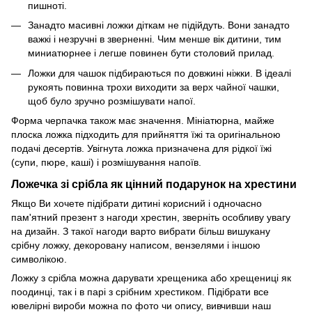
пишноті.
Занадто масивні ложки діткам не підійдуть. Вони занадто
важкі і незручні в зверненні. Чим менше вік дитини, тим
миниатюрнее і легше повинен бути столовий прилад.
Ложки для чашок підбираються по довжині ніжки. В ідеалі
рукоять повинна трохи виходити за верх чайної чашки,
щоб було зручно розмішувати напої.
Форма черпачка також має значення. Мініатюрна, майже
плоска ложка підходить для прийняття їжі та оригінальною
подачі десертів. Увігнута ложка призначена для рідкої їжі
(супи, пюре, каші) і розмішування напоїв.
Ложечка зі срібла як цінний подарунок на хрестини
Якщо Ви хочете підібрати дитині корисний і одночасно
пам'ятний презент з нагоди хрестин, зверніть особливу увагу
на дизайн. З такої нагоди варто вибрати більш вишукану
срібну ложку, декоровану написом, вензелями і іншою
символікою.
Ложку з срібла можна дарувати хрещеника або хрещениці як
поодинці, так і в парі з срібним хрестиком. Підібрати все
ювелірні вироби можна по фото чи опису, вивчивши наш