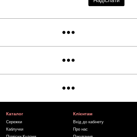
Надіслати
Каталог
Клієнтам
Сережки
Вхід до кабінету
Каблучки
Про нас
Підвіски Кулони
Пакування