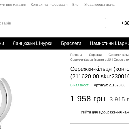
гуки про магазин
Контактна інформація
Блог
Угода користувача
+38
ни
Ланцюжки Шнурки
Браслети
Намистини Шарм
Головна
Сережки
Сережки-кіль
Сережки-кільця (конго) срібні Серце з е
Сережки-кільця (конго
(211620.00 sku:23001
В наявності
Артикул: 211620.00
1 958 грн
3 915 
Увійти
для відображення нак
%