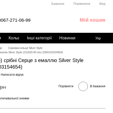
Порівняння
Бажання
Вхід
Мій кошик
067-271-06-99
и
Кольє
Інші категорії
Новинки
Укр
ця
Сережки-кільця Silver Style
маллю Silver Style (211620.00 sku:2300103154654)
) срібні Серце з емаллю Silver Style
03154654)
Написати відгук
грн
Порівняти
В бажання
опичувальної знижки