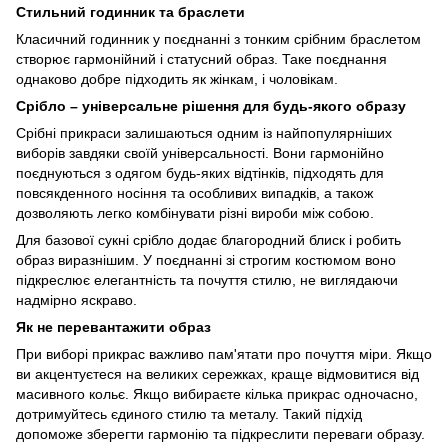
Стильний годинник та браслети
Класичний годинник у поєднанні з тонким срібним браслетом
створює гармонійний і статусний образ. Таке поєднання
однаково добре підходить як жінкам, і чоловікам.
Срібло – універсальне рішення для будь-якого образу
Срібні прикраси залишаються одним із найпопулярніших
виборів завдяки своїй універсальності. Вони гармонійно
поєднуються з одягом будь-яких відтінків, підходять для
повсякденного носіння та особливих випадків, а також
дозволяють легко комбінувати різні вироби між собою.
Для базової сукні срібло додає благородний блиск і робить
образ виразнішим. У поєднанні зі строгим костюмом воно
підкреслює елегантність та почуття стилю, не виглядаючи
надмірно яскраво.
Як не перевантажити образ
При виборі прикрас важливо пам'ятати про почуття міри. Якщо
ви акцентуєтеся на великих сережках, краще відмовитися від
масивного кольє. Якщо вибираєте кілька прикрас одночасно,
дотримуйтесь єдиного стилю та металу. Такий підхід
допоможе зберегти гармонію та підкреслити переваги образу.