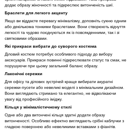
додає образу жіночності та підкреслює витонченість шиї.
Браслети для легкого акценту
Якщо ви віддаєте перевагу мінімалізму, доповніть сукню одним
або декількома тонкими браслетами. Вони створюють відчуття
легкості та чудово поєднуються як із повсякденними, так і зі
святковими образами.
Які прикраси вибрати до суворого костюма
Діловий костюм потребує особливого підходу до вибору
аксесуарів. Прикраси повинні підкреслювати статус та смак, не
порушуючи при цьому загальний баланс образу.
Лаконічні сережки
Для офісу та ділових зустрічей краще вибирати акуратні
сережки-пусети або невеликі моделі з мінімальним дизайном.
Вони виглядають стримано та елегантно, не відволікаючи
увагу від професійного іміджу.
Кільця у мінімалістичному стилі
Одне або два витончені кільця здатні додати образу
витонченості. Особливо ефектно виглядають срібні каблучки з
гладкою поверхнею або невеликими вставками з фіанітів.