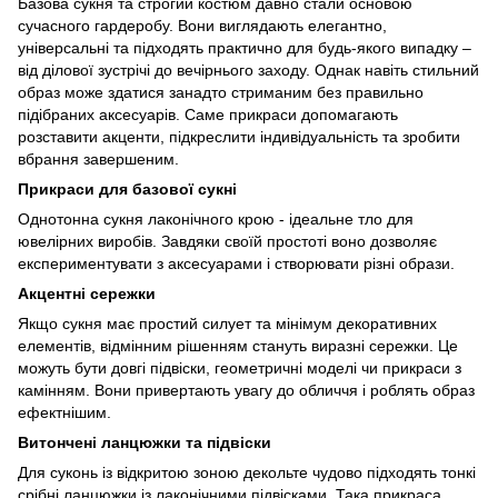
Базова сукня та строгий костюм давно стали основою
сучасного гардеробу. Вони виглядають елегантно,
універсальні та підходять практично для будь-якого випадку –
від ділової зустрічі до вечірнього заходу. Однак навіть стильний
образ може здатися занадто стриманим без правильно
підібраних аксесуарів. Саме прикраси допомагають
розставити акценти, підкреслити індивідуальність та зробити
вбрання завершеним.
Прикраси для базової сукні
Однотонна сукня лаконічного крою - ідеальне тло для
ювелірних виробів. Завдяки своїй простоті воно дозволяє
експериментувати з аксесуарами і створювати різні образи.
Акцентні сережки
Якщо сукня має простий силует та мінімум декоративних
елементів, відмінним рішенням стануть виразні сережки. Це
можуть бути довгі підвіски, геометричні моделі чи прикраси з
камінням. Вони привертають увагу до обличчя і роблять образ
ефектнішим.
Витончені ланцюжки та підвіски
Для суконь із відкритою зоною декольте чудово підходять тонкі
срібні ланцюжки із лаконічними підвісками. Така прикраса