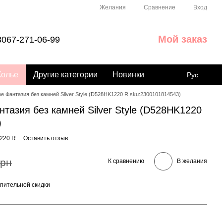
Сравнение
Желания
Вход
Мой заказ
067-271-06-99
Колье
Другие категории
Новинки
Рус
е Фантазия без камней Silver Style (D528HK1220 R sku:2300101814543)
тазия без камней Silver Style (D528HK1220
)
220 R
Оставить отзыв
грн
К сравнению
В желания
пительной скидки