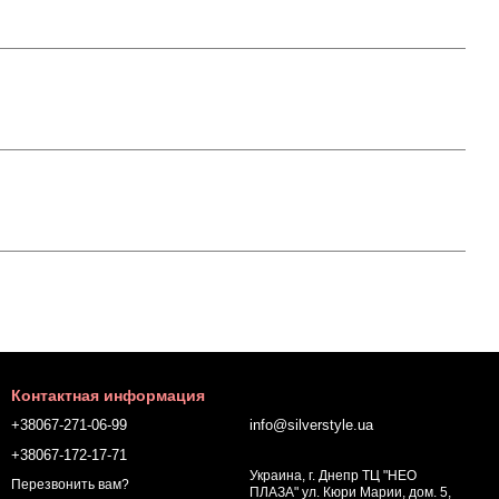
Контактная информация
+38067-271-06-99
info@silverstyle.ua
+38067-172-17-71
Украина, г. Днепр ТЦ "НЕО
Перезвонить вам?
ПЛАЗА" ул. Кюри Марии, дом. 5,