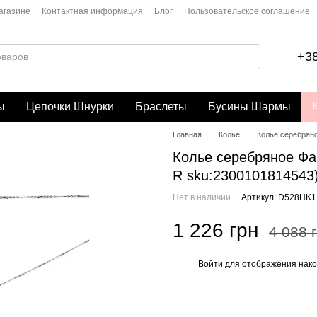
агазине
Контактная информация
Блог
Пользовательское соглашение
+38
ы
Цепочки Шнурки
Браслеты
Бусины Шармы
Главная
Колье
Колье серебряно
Колье серебряное Фан
R sku:2300101814543
Нет в наличии
Артикул: D528HK1
1 226 грн
4 088 
Войти
для отображения нако
%