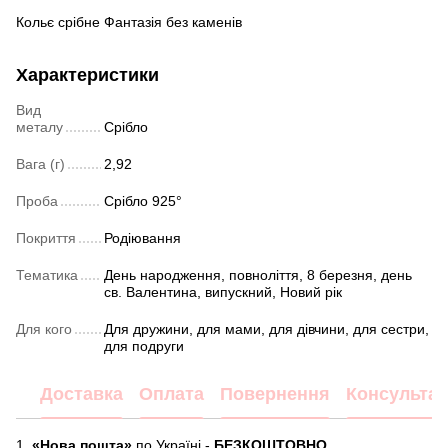
Кольє срібне Фантазія без каменів
Характеристики
Вид
металу
Срібло
Вага (г)
2,92
Проба
Срібло 925°
Покриття
Родіювання
Тематика
День народження, повноліття, 8 березня, день
св. Валентина, випускний, Новий рік
Для кого
Для дружини, для мами, для дівчини, для сестри,
для подруги
Доставка
Оплата
Повернення
Консультац
1.
«Нова пошта»
по Україні -
БЕЗКОШТОВНО