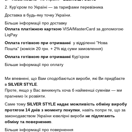
2.
Кур'єром по Україні — за тарифами перевізника
Доставка в будь-яку точку України.
Більше інформації про доставку
Оплата платіжною карткою
VISA/MasterCard за допомогою
LiqPay
Оплата готівкою при отриманні
у відділенні "Нова
Пошта" (комісія 20 грн. + 2% від суми замовлення)
Оплата готівкою при отриманні
Кур'єром
Більше інформації про
оплату
Ми впевнені, що Вам сподобаються вироби, які Ви придбаєте
в
SILVER STYLE
.
Проте, якщо у Вас виникнуть хоча б найменші сумніви — ми
прагнемо їх розвіяти.
Саме тому
SILVER STYLE надає можливість обміну виробу
протягом 14 днів з моменту покупки
, навіть попри те, що за
законодавством України ювелірні вироби
не підлягають
обміну та поверненню
.
Більше інформації про п
овернення