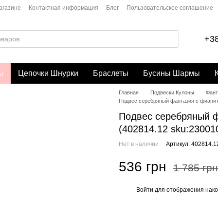
агазине
Контактная информация
Блог
Пользовательское соглашение
+38
ы
Цепочки Шнурки
Браслеты
Бусины Шармы
Главная
Подвески Кулоны
Фант
Подвес серебряный фантазия с фианитам
Подвес серебряный фа
(402814.12 sku:23001
Нет в наличии
Артикул: 402814.1
536 грн
1 785 грн
Войти
для отображения нако
%