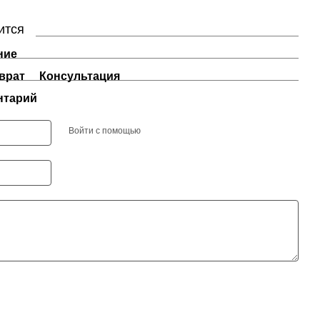
ится
ние
врат
Консультация
нтарий
Войти с помощью