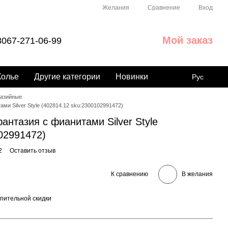
Сравнение
Желания
Вход
Мой заказ
067-271-06-99
Колье
Другие категории
Новинки
Рус
азийные
и Silver Style (402814.12 sku:2300102991472)
нтазия с фианитами Silver Style
02991472)
2
Оставить отзыв
К сравнению
В желания
пительной скидки