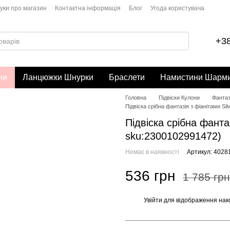
гуки про магазин
Контактна інформація
Блог
Угода користувача
+38
ни
Ланцюжки Шнурки
Браслети
Намистини Шарм
Головна
Підвіски Кулони
Фантаз
Підвіска срібна фантазія з фіанітами Si
Підвіска срібна фантаз
sku:2300102991472)
Немає в наявності
Артикул: 4028
536 грн
1 785 грн
Увійти
для відображення нак
%