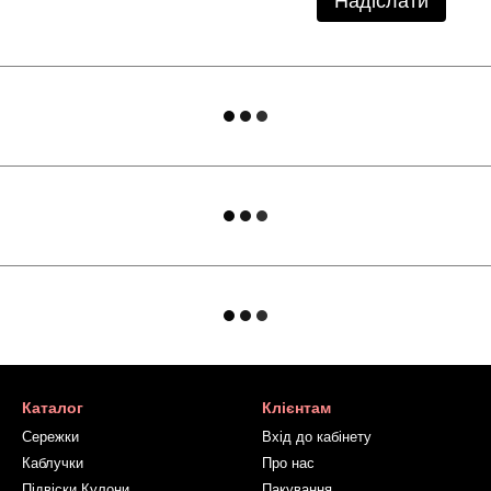
Надіслати
Каталог
Клієнтам
Сережки
Вхід до кабінету
Каблучки
Про нас
Підвіски Кулони
Пакування