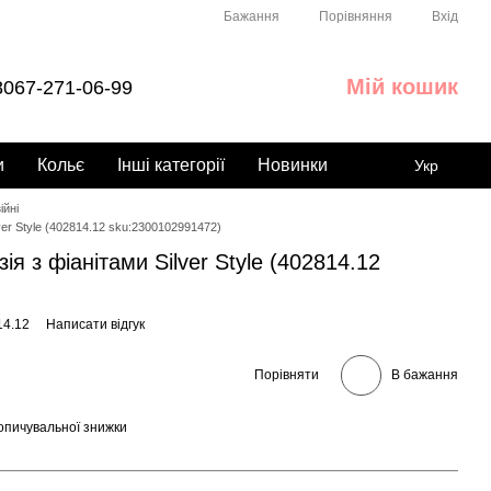
Порівняння
Бажання
Вхід
Мій кошик
067-271-06-99
и
Кольє
Інші категорії
Новинки
Укр
ійні
lver Style (402814.12 sku:2300102991472)
ія з фіанітами Silver Style (402814.12
14.12
Написати відгук
Порівняти
В бажання
опичувальної знижки