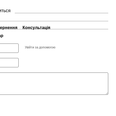
иться
ернення
Консультація
ар
Увійти за допомогою