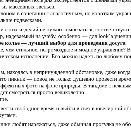
 из массивных звеньев.
улоном в сочетании с аналогичным, но коротким укра
ольше подвесками.
з этих изделий не нужно сомневаться, соответствуют 
ар, надеваемый на учёбу, особенно — для
look
`а учени
ое колье — лучший выбор для проведения досуга
, чем стильное, негромоздкое и модное украшение? Вс
тическом исполнении. Его можно надеть по любому пов
ом, находясь в непринуждённой обстановке, даже когда
что пикник — повод не только душевно провести время
 эффектных фото на фоне природы. В тандеме с нежным
дет смотреться просто великолепно.
тре.
ести свободное время и выйти в свет в ювелирной об
ругами.
ушки любят наряжаться, даже обычная прогулка не об