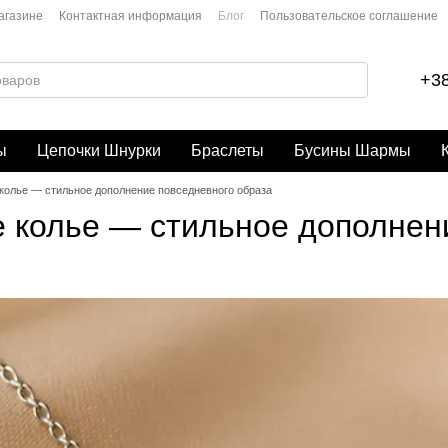
агазине
Контактная информация
Блог
Пользовательское соглашение
+38
ы
Цепочки Шнурки
Браслеты
Бусины Шармы
колье — стильное дополнение повседневного образа
 колье — стильное дополнен