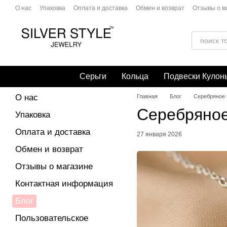
Перейти к основному контенту
О нас
Упаковка
Оплата и доставка
Обмен и возврат
Отзывы о м
Политика конфиденциальности
Публичная оферта
Серьги
Кольца
Подвески Кулон
О нас
Главная
Блог
Серебряное 
Серебряное
Упаковка
Оплата и доставка
27 января 2026
Обмен и возврат
Отзывы о магазине
Контактная информация
Блог
Пользовательское