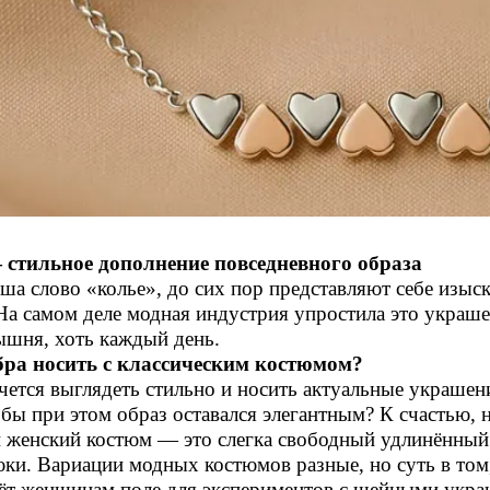
 стильное дополнение повседневного образа
а слово «колье», до сих пор представляют себе изыс
а самом деле модная индустрия упростила это украшен
ышня, хоть каждый день.
ебра носить с классическим костюмом?
ется выглядеть стильно и носить актуальные украшени
бы при этом образ оставался элегантным? К счастью,
й женский костюм — это слегка свободный удлинённый
ки. Вариации модных костюмов разные, но суть в том
аёт женщинам поле для экспериментов с шейными укр