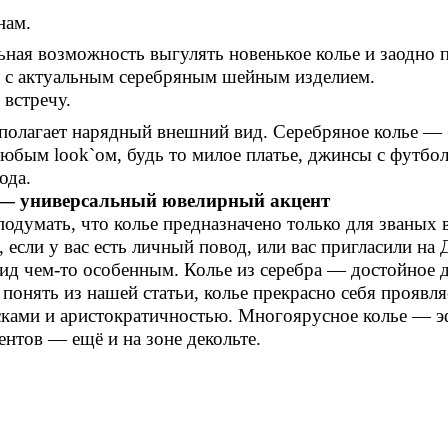
нам.
ная возможность выгулять новенькое колье и заодно п
я с актуальным серебряным шейным изделием.
встречу.
дполагает нарядный внешний вид. Серебряное колье —
 любым
look
`ом, будь то милое платье, джинсы с футбо
ода.
 — универсальный ювелирный акцент
одумать, что колье предназначено только для званых
 если у вас есть личный повод, или вас пригласили на
ид чем-то особенным. Колье из серебра — достойное 
 понять из нашей статьи, колье прекрасно себя проявл
ками и аристократичностью. Многоярусное колье — эф
нтов — ещё и на зоне декольте.