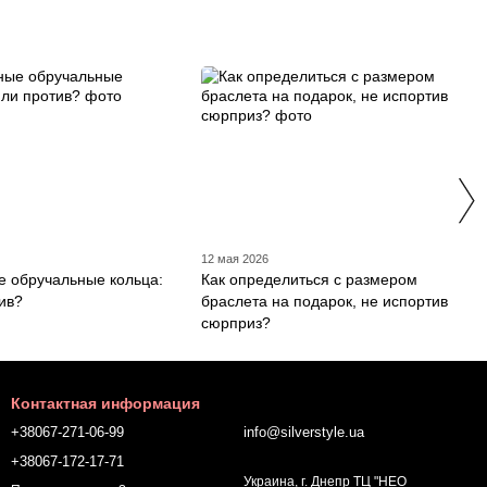
12 мая 2026
 обручальные кольца:
Как определиться с размером
тив?
браслета на подарок, не испортив
сюрприз?
Контактная информация
+38067-271-06-99
info@silverstyle.ua
+38067-172-17-71
Украина, г. Днепр ТЦ "НЕО