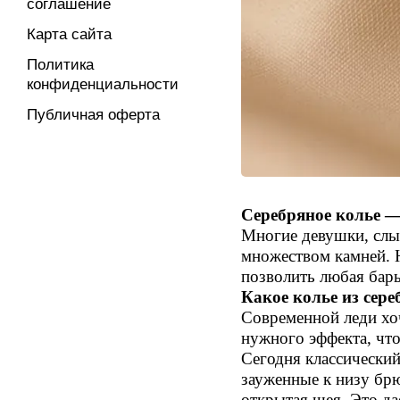
соглашение
Карта сайта
Политика
конфиденциальности
Публичная оферта
Серебряное колье —
Многие девушки, слыш
множеством камней. Н
позволить любая бар
Какое колье из сер
Современной леди хоч
нужного эффекта, что
Сегодня классически
зауженные к низу брю
открытая шея. Это д