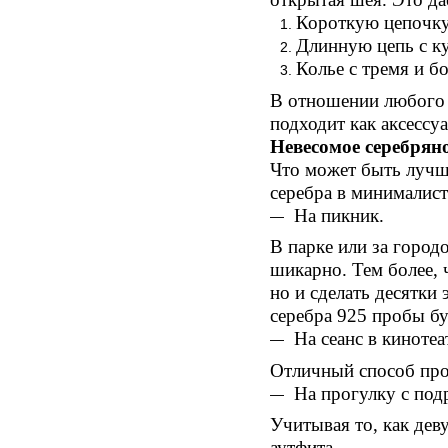
Короткую цепочку
Длинную цепь с к
Колье с тремя и б
В отношении любого и
подходит как аксессу
Невесомое серебрян
Что может быть лучше
серебра в минималис
На пикник.
В парке или за город
шикарно. Тем более, 
но и сделать десятки
серебра 925 пробы бу
На сеанс в кинотеа
Отличный способ пров
На прогулку с под
Учитывая то, как дев
аутфита.