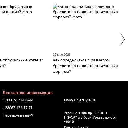
12 мая 2026
 обручальные кольца:
Как определиться с размером
тив?
браслета на подарок, не испортив
сюрприз?
Контактная информация
+38067-271-06-99
info@silverstyle.ua
+38067-172-17-71
Украина, г. Днепр ТЦ "НЕО
Перезвонить вам?
ПЛАЗА" ул. Кюри Марии, дом. 5,
49010
Карта проезда