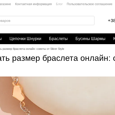
агазине
Контактная информация
Блог
Пользовательское соглашение
+38
ы
Цепочки Шнурки
Браслеты
Бусины Шармы
ь размер браслета онлайн: советы от Silver Style
ть размер браслета онлайн: со