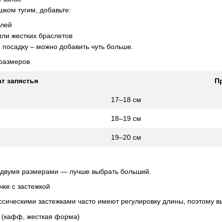
шком тугим, добавьте:
елей
или жестких браслетов
 посадку – можно добавить чуть больше.
 размеров
т запястья
П
17–18 см
18–19 см
19–20 см
 двумя размерами — лучше выбрать больший.
чке с застежкой
лассическими застежками часто имеют регулировку длины, поэтому в
й (кафф, жесткая форма)