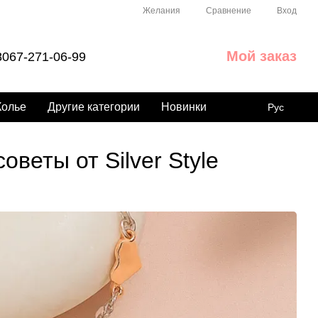
Сравнение
Желания
Вход
Мой заказ
067-271-06-99
Колье
Другие категории
Новинки
Рус
веты от Silver Style