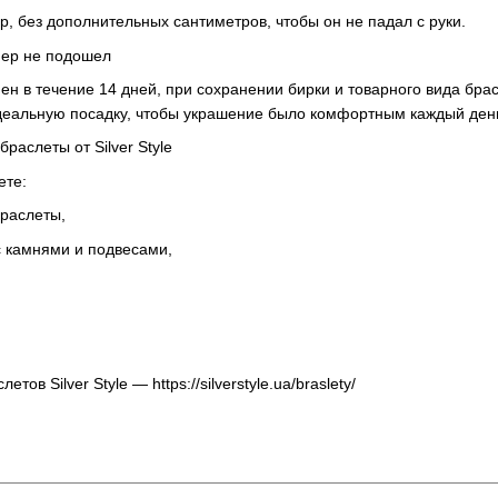
, без дополнительных сантиметров, чтобы он не падал с руки.
змер не подошел
бмен в течение 14 дней, при сохранении бирки и товарного вида бра
еальную посадку, чтобы украшение было комфортным каждый ден
аслеты от Silver Style
ете:
браслеты,
 камнями и подвесами,
тов Silver Style — https://silverstyle.ua/braslety/