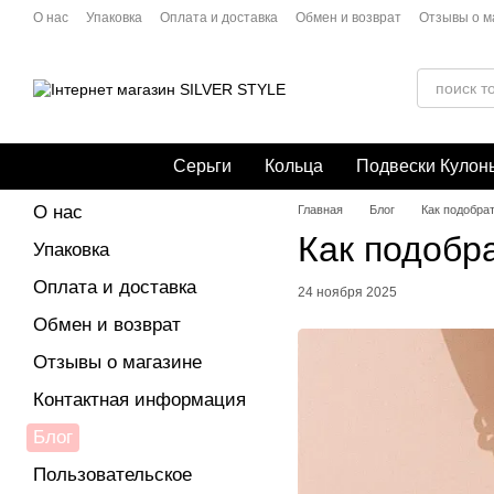
Перейти к основному контенту
О нас
Упаковка
Оплата и доставка
Обмен и возврат
Отзывы о м
Политика конфиденциальности
Публичная оферта
Серьги
Кольца
Подвески Кулон
О нас
Главная
Блог
Как подобрат
Как подобра
Упаковка
Оплата и доставка
24 ноября 2025
Обмен и возврат
Отзывы о магазине
Контактная информация
Блог
Пользовательское