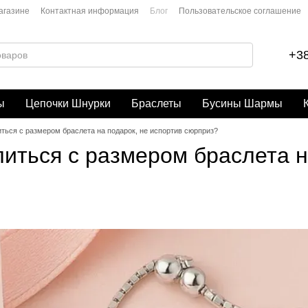
агазине
Контактная информация
Блог
Пользовательское соглашение
+38
ы
Цепочки Шнурки
Браслеты
Бусины Шармы
иться с размером браслета на подарок, не испортив сюрприз?
литься с размером браслета н