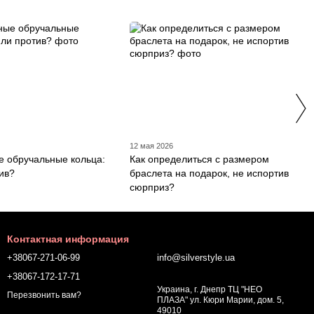
12 мая 2026
 обручальные кольца:
Как определиться с размером
тив?
браслета на подарок, не испортив
сюрприз?
Контактная информация
+38067-271-06-99
info@silverstyle.ua
+38067-172-17-71
Украина, г. Днепр ТЦ "НЕО
Перезвонить вам?
ПЛАЗА" ул. Кюри Марии, дом. 5,
49010