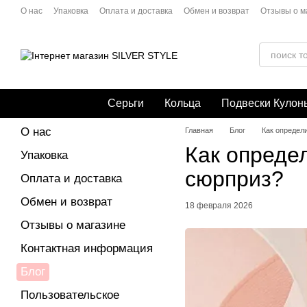
Перейти к основному контенту
О нас
Упаковка
Оплата и доставка
Обмен и возврат
Отзывы о м
Политика конфиденциальности
Публичная оферта
Серьги
Кольца
Подвески Кулон
О нас
Главная
Блог
Как определ
Как опреде
Упаковка
сюрприз?
Оплата и доставка
Обмен и возврат
18 февраля 2026
Отзывы о магазине
Контактная информация
Блог
Пользовательское