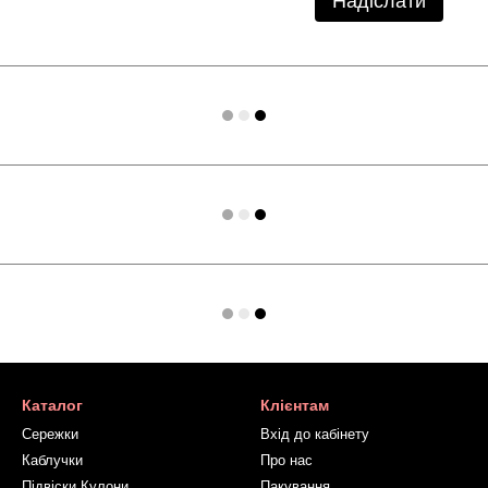
Надіслати
Каталог
Клієнтам
Сережки
Вхід до кабінету
Каблучки
Про нас
Підвіски Кулони
Пакування