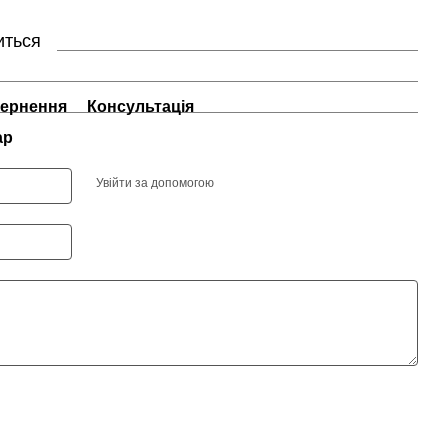
иться
ернення
Консультація
ар
Увійти за допомогою