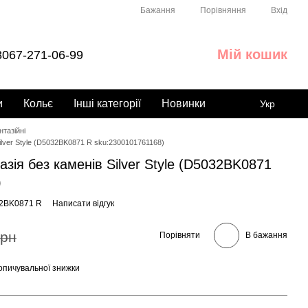
Порівняння
Бажання
Вхід
Мій кошик
067-271-06-99
и
Кольє
Інші категорії
Новинки
Укр
тазійні
ilver Style (D5032BK0871 R sku:2300101761168)
зія без каменів Silver Style (D5032BK0871
)
32BK0871 R
Написати відгук
грн
Порівняти
В бажання
опичувальної знижки