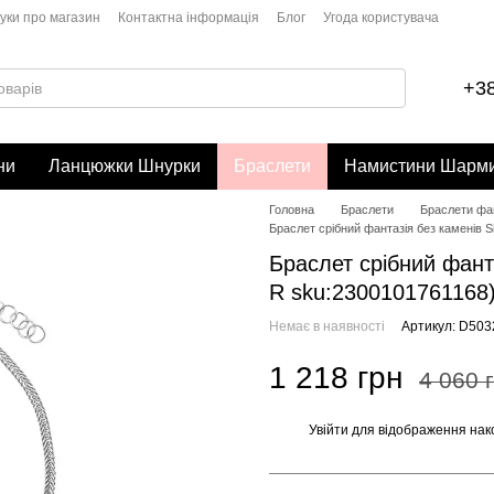
гуки про магазин
Контактна інформація
Блог
Угода користувача
+38
ни
Ланцюжки Шнурки
Браслети
Намистини Шарм
Головна
Браслети
Браслети фан
Браслет срібний фантазія без каменів S
Браслет срібний фанта
R sku:2300101761168
Немає в наявності
Артикул: D50
1 218 грн
4 060 
Увійти
для відображення нак
%