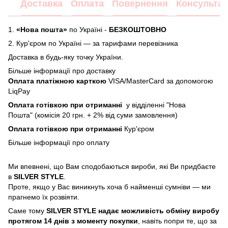
Доставка
Оплата
Повернення
Консультац
1.
«Нова пошта»
по Україні -
БЕЗКОШТОВНО
2.
Кур'єром по Україні — за тарифами перевізника
Доставка в будь-яку точку України.
Більше інформації про доставку
Оплата платіжною карткою
VISA/MasterCard за допомогою
LiqPay
Оплата готівкою при отриманні
у відділенні "Нова
Пошта" (комісія 20 грн. + 2% від суми замовлення)
Оплата готівкою при отриманні
Кур'єром
Більше інформації про
оплату
Ми впевнені, що Вам сподобаються вироби, які Ви придбаєте
в
SILVER STYLE
.
Проте, якщо у Вас виникнуть хоча б найменші сумніви — ми
прагнемо їх розвіяти.
Саме тому
SILVER STYLE надає можливість обміну виробу
протягом 14 днів з моменту покупки
, навіть попри те, що за