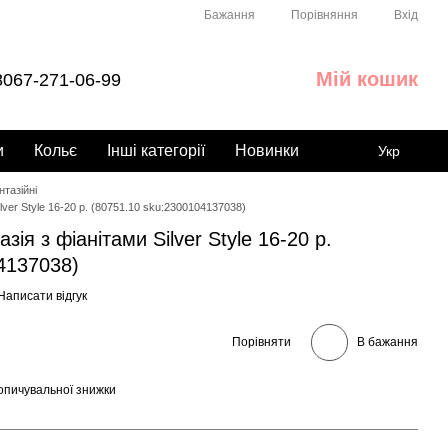
Порівняння
Бажання
Вхід
Мій кошик
067-271-06-99
и
Кольє
Інші категорії
Новинки
Укр
тазійні
lver Style 16-20 р. (80751.10 sku:2300104137038)
ія з фіанітами Silver Style 16-20 р.
4137038)
Написати відгук
Порівняти
В бажання
опичувальної знижки