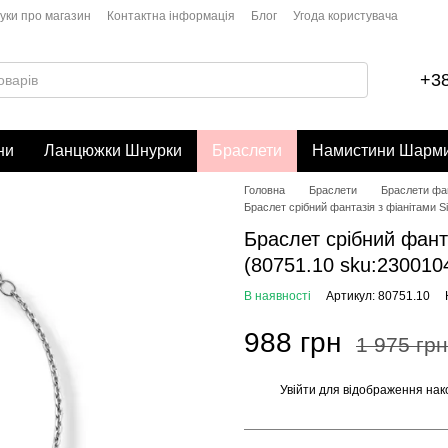
гуки про магазин
Контактна інформація
Блог
Угода користувача
+38
ни
Ланцюжки Шнурки
Браслети
Намистини Шарм
Головна
Браслети
Браслети фан
Браслет срібний фантазія з фіанітами Si
Браслет срібний фантаз
(80751.10 sku:230010
В наявності
Артикул: 80751.10
988 грн
1 975 грн
Увійти
для відображення нак
%