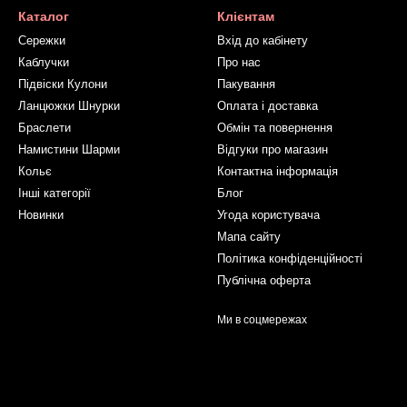
Каталог
Клієнтам
Сережки
Вхід до кабінету
Каблучки
Про нас
Підвіски Кулони
Пакування
Ланцюжки Шнурки
Оплата і доставка
Браслети
Обмін та повернення
Намистини Шарми
Відгуки про магазин
Кольє
Контактна інформація
Інші категорії
Блог
Новинки
Угода користувача
Мапа сайту
Політика конфіденційності
Публічна оферта
Ми в соцмережах