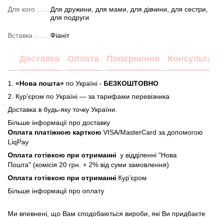
Для кого
Для дружини, для мами, для дівчини, для сестри,
для подруги
Вставка
Фіаніт
Доставка
Оплата
Повернення
Консультац
1.
«Нова пошта»
по Україні -
БЕЗКОШТОВНО
2.
Кур'єром по Україні — за тарифами перевізника
Доставка в будь-яку точку України.
Більше інформації про доставку
Оплата платіжною карткою
VISA/MasterCard за допомогою
LiqPay
Оплата готівкою при отриманні
у відділенні "Нова
Пошта" (комісія 20 грн. + 2% від суми замовлення)
Оплата готівкою при отриманні
Кур'єром
Більше інформації про
оплату
Ми впевнені, що Вам сподобаються вироби, які Ви придбаєте