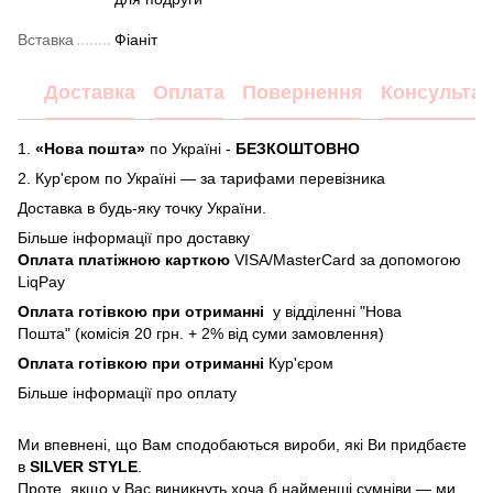
Вставка
Фіаніт
Доставка
Оплата
Повернення
Консультац
1.
«Нова пошта»
по Україні -
БЕЗКОШТОВНО
2.
Кур'єром по Україні — за тарифами перевізника
Доставка в будь-яку точку України.
Більше інформації про доставку
Оплата платіжною карткою
VISA/MasterCard за допомогою
LiqPay
Оплата готівкою при отриманні
у відділенні "Нова
Пошта" (комісія 20 грн. + 2% від суми замовлення)
Оплата готівкою при отриманні
Кур'єром
Більше інформації про
оплату
Ми впевнені, що Вам сподобаються вироби, які Ви придбаєте
в
SILVER STYLE
.
Проте, якщо у Вас виникнуть хоча б найменші сумніви — ми