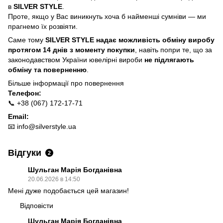
в
SILVER STYLE
.
Проте, якщо у Вас виникнуть хоча б найменші сумніви — ми
прагнемо їх розвіяти.
Саме тому
SILVER STYLE надає можливість обміну виробу
протягом 14 днів з моменту покупки
, навіть попри те, що за
законодавством України ювелірні вироби
не підлягають
обміну та поверненню
.
Більше інформації про п
овернення
Телефон:
📞 +38 (067) 172-17-71
Email:
📧
info@silverstyle.ua
Відгуки
2
Шульган Марія Богданівна
20.06.2026 в 14:50
Мені дуже подобається цей магазин!
Відповісти
Шульган Марія Богданівна