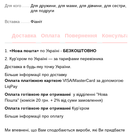
Для кого
Для дружини, для мами, для дівчини, для сестри,
для подруги
Вставка
Фіаніт
Доставка
Оплата
Повернення
Консультац
1.
«Нова пошта»
по Україні -
БЕЗКОШТОВНО
2.
Кур'єром по Україні — за тарифами перевізника
Доставка в будь-яку точку України.
Більше інформації про доставку
Оплата платіжною карткою
VISA/MasterCard за допомогою
LiqPay
Оплата готівкою при отриманні
у відділенні "Нова
Пошта" (комісія 20 грн. + 2% від суми замовлення)
Оплата готівкою при отриманні
Кур'єром
Більше інформації про
оплату
Ми впевнені, що Вам сподобаються вироби, які Ви придбаєте