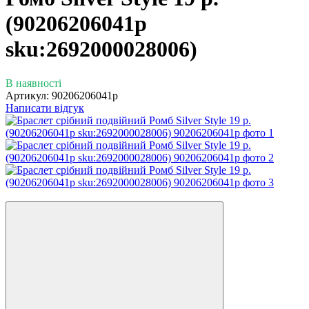
(90206206041р
sku:2692000028006)
В наявності
Артикул:
90206206041р
Написати відгук
−50%