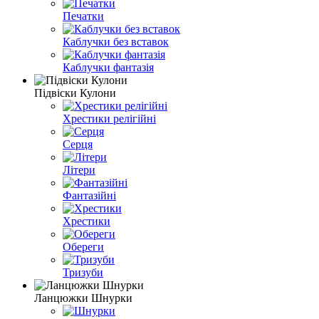
Печатки
Каблучки без вставок
Каблучки фантазія
Підвіски Кулони
Хрестики релігійні
Серця
Літери
Фантазійні
Хрестики
Обереги
Тризуби
Ланцюжки Шнурки