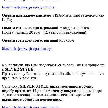
Більше інформації про доставку
Оплата платіжною карткою
VISA/MasterCard за допомогою
LiqPay
Оплата готівкою при отриманні
у відділенні "Нова
Пошта" (комісія 20 грн. + 2% від суми замовлення)
Оплата готівкою при отриманні
Кур'єром
Більше інформації про
оплату
Ми впевнені, що Вам сподобаються вироби, які Ви придбаєте
в
SILVER STYLE
.
Проте, якщо у Вас виникнуть хоча б найменші сумніви — ми
прагнемо їх розвіяти.
Саме тому
SILVER STYLE надає можливість обміну
виробу протягом 14 днів з моменту покупки
, навіть попри
те, що за законодавством України ювелірні вироби
не
підлягають обміну та поверненню
.
Більше інформації про п
овернення