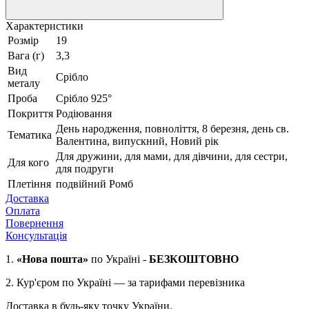
Характеристики
Розмір
19
Вага (г)
3,3
Вид
Срібло
металу
Проба
Срібло 925°
Покриття
Родіювання
День народження, повноліття, 8 березня, день св.
Тематика
Валентина, випускний, Новий рік
Для дружини, для мами, для дівчини, для сестри,
Для кого
для подруги
Плетіння
подвійний Ромб
Доставка
Оплата
Повернення
Консультація
1.
«Нова пошта»
по Україні -
БЕЗКОШТОВНО
2.
Кур'єром по Україні — за тарифами перевізника
Доставка в будь-яку точку України.