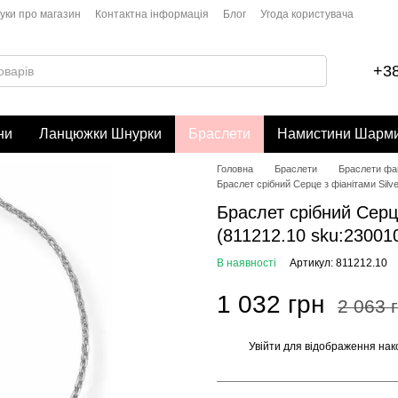
гуки про магазин
Контактна інформація
Блог
Угода користувача
+38
ни
Ланцюжки Шнурки
Браслети
Намистини Шарм
Головна
Браслети
Браслети фан
Браслет срібний Серце з фіанітами Silve
Браслет срібний Серце
(811212.10 sku:23001
В наявності
Артикул: 811212.10
1 032 грн
2 063 
Увійти
для відображення нак
%