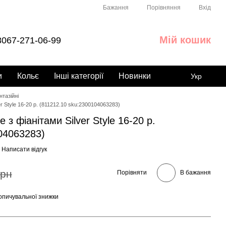
Порівняння
Бажання
Вхід
Мій кошик
067-271-06-99
и
Кольє
Інші категорії
Новинки
Укр
тазійні
r Style 16-20 р. (811212.10 sku:2300104063283)
 з фіанітами Silver Style 16-20 р.
04063283)
Написати відгук
грн
Порівняти
В бажання
опичувальної знижки