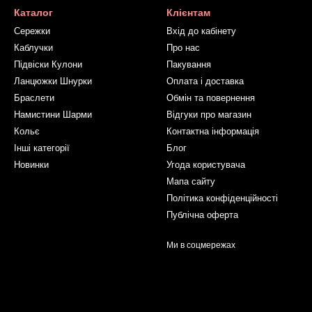
Каталог
Клієнтам
Сережки
Вхід до кабінету
Каблучки
Про нас
Підвіски Кулони
Пакування
Ланцюжки Шнурки
Оплата і доставка
Браслети
Обмін та повернення
Намистини Шарми
Відгуки про магазин
Кольє
Контактна інформація
Інші категорії
Блог
Новинки
Угода користувача
Мапа сайту
Політика конфіденційності
Публічна оферта
Ми в соцмережах