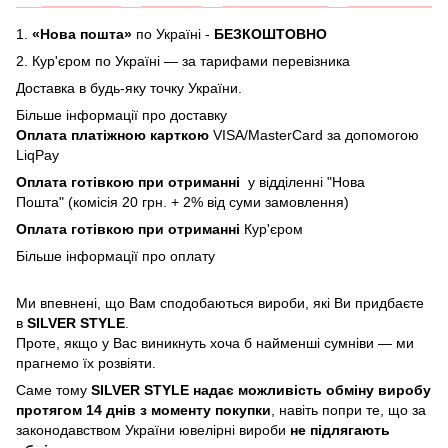
1.
«Нова пошта»
по Україні -
БЕЗКОШТОВНО
2.
Кур'єром по Україні — за тарифами перевізника
Доставка в будь-яку точку України.
Більше інформації про доставку
Оплата платіжною карткою
VISA/MasterCard за допомогою
LiqPay
Оплата готівкою при отриманні
у відділенні "Нова
Пошта" (комісія 20 грн. + 2% від суми замовлення)
Оплата готівкою при отриманні
Кур'єром
Більше інформації про
оплату
Ми впевнені, що Вам сподобаються вироби, які Ви придбаєте
в
SILVER STYLE
.
Проте, якщо у Вас виникнуть хоча б найменші сумніви — ми
прагнемо їх розвіяти.
Саме тому
SILVER STYLE надає можливість обміну виробу
протягом 14 днів з моменту покупки
, навіть попри те, що за
законодавством України ювелірні вироби
не підлягають