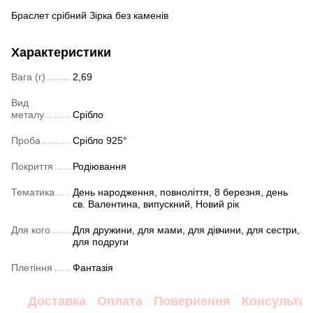
Браслет срібний Зірка без каменів
Характеристики
Вага (г)
2,69
Вид
металу
Срібло
Проба
Срібло 925°
Покриття
Родіювання
Тематика
День народження, повноліття, 8 березня, день
св. Валентина, випускний, Новий рік
Для кого
Для дружини, для мами, для дівчини, для сестри,
для подруги
Плетіння
Фантазія
Доставка
Оплата
Повернення
Консультац