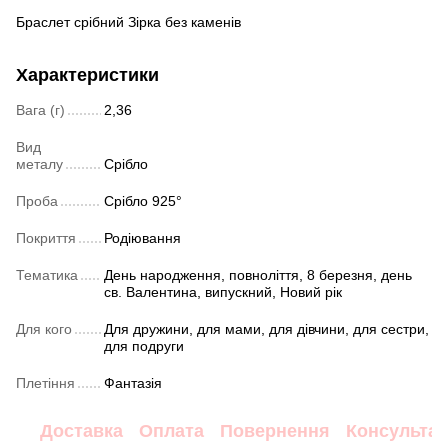
Браслет срібний Зірка без каменів
Характеристики
Вага (г)
2,36
Вид
металу
Срібло
Проба
Срібло 925°
Покриття
Родіювання
Тематика
День народження, повноліття, 8 березня, день
св. Валентина, випускний, Новий рік
Для кого
Для дружини, для мами, для дівчини, для сестри,
для подруги
Плетіння
Фантазія
Доставка
Оплата
Повернення
Консультац