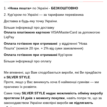
1.
«Нова пошта»
по Україні -
БЕЗКОШТОВНО
2.
Кур'єром по Україні — за тарифами перевізника
Доставка в будь-яку точку України.
Більше інформації про доставку
Оплата платіжною карткою
VISA/MasterCard за допомогою
LiqPay
Оплата готівкою при отриманні
у відділенні "Нова
Пошта" (комісія 20 грн. + 2% від суми замовлення)
Оплата готівкою при отриманні
Кур'єром
Більше інформації про
оплату
Ми впевнені, що Вам сподобаються вироби, які Ви придбаєте
в
SILVER STYLE
.
Проте, якщо у Вас виникнуть хоча б найменші сумніви — ми
прагнемо їх розвіяти.
Саме тому
SILVER STYLE надає можливість обміну виробу
протягом 14 днів з моменту покупки
, навіть попри те, що за
законодавством України ювелірні вироби
не підлягають