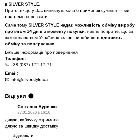
в
SILVER STYLE
.
Проте, якщо у Вас виникнуть хоча б найменші сумніви — ми
прагнемо їх розвіяти.
Саме тому
SILVER STYLE надає можливість обміну виробу
протягом 14 днів з моменту покупки
, навіть попри те, що за
законодавством України ювелірні вироби
не підлягають
обміну та поверненню
.
Більше інформації про п
овернення
Телефон:
📞 +38 (067) 172-17-71
Email:
📧
info@silverstyle.ua
Відгуки
1
Світлана Буренко
27.01.2026 в 16:16
дякую, каблучку отримала
дякую за швидку доставку
Відповісти